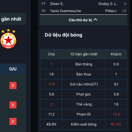
77
Stoev E.
Godoy S. L.
9
10
Yanis Guermouche
Pittas I.
28
 gần nhất
Cầu thủ dự bị
Dữ liệu đội bóng
Chủ
10 trận gần nhất
Khách
1
Bàn thắng
0.6
O/U
1.6
Bàn thua
1
11.6
Sút cầu môn(OT)
6.1
X
5.8
Phạt góc
5.8
2
Thẻ vàng
1.6
X
11.2
Phạm lỗi
12.6
X
48.9%
Kiểm soát bóng
60.4%