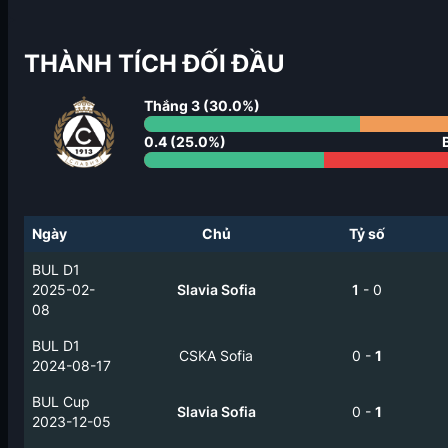
THÀNH TÍCH ĐỐI ĐẦU
Thắng
3
(
30.0
%)
0.4
(
25.0
%)
Ngày
Chủ
Tỷ số
BUL D1
2025-02-
Slavia Sofia
1
-
0
08
BUL D1
CSKA Sofia
0
-
1
2024-08-17
BUL Cup
Slavia Sofia
0
-
1
2023-12-05