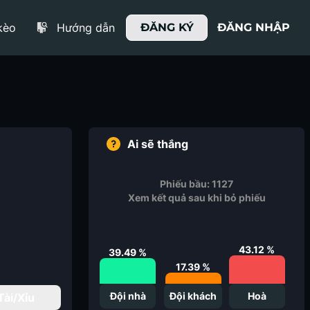
kèo
Hướng dẫn
ĐĂNG KÝ
ĐĂNG NHẬP
Ai sẽ thắng
Phiếu bầu:
1127
Xem kết quả sau khi bỏ phiếu
43.12
%
39.49
%
17.39
%
Đội nhà
Đội khách
Hoà
Tài/Xỉu