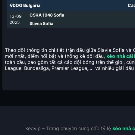
VĐQG Bulgaria
Các
CSKA 1948 Sofia
13-09
2025
Slavia Sofia
Theo dõi thông tin chi tiết trận đấu giữa Slavia Sofia và
mới nhất, điểm nổi bật và thống kê đối đầu,
kèo nhà cái
toàn cầu, bao gồm tất cả các đội bóng trên thế giới, cù
League, Bundesliga, Premier League,… và nhiều giải đấu
Keovip – Trang chuyên cung cấp tỷ lệ
kèo nhà c