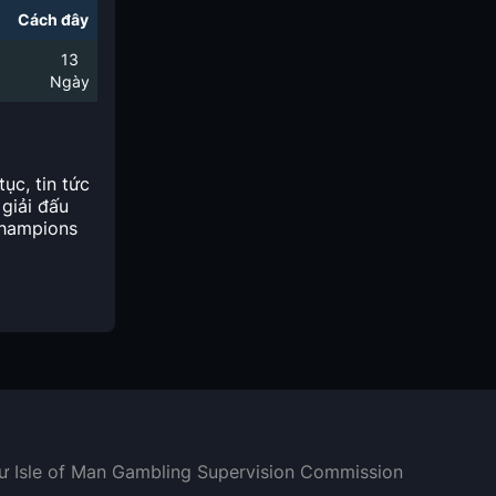
Cách đây
13
Ngày
ục, tin tức
 giải đấu
Champions
hư Isle of Man Gambling Supervision Commission