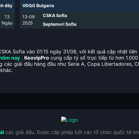
h đây
VĐQG Bulgaria
CSKA Sofia
13
13-09
Ngày
2025
Septemvri Sofia
 CSKA Sofia vào 01:15 ngày 31/08, với kết quả cập nhật liên t
 hôm nay
.
KeovipPro
cung cấp tỷ số trực tiếp từ hơn 1.000
ng các giải đấu hàng đầu như Serie A, Copa Libertadores, 
 khác.
ái
các giải đấu. Được cấp phép bởi các tổ chức quốc tế n