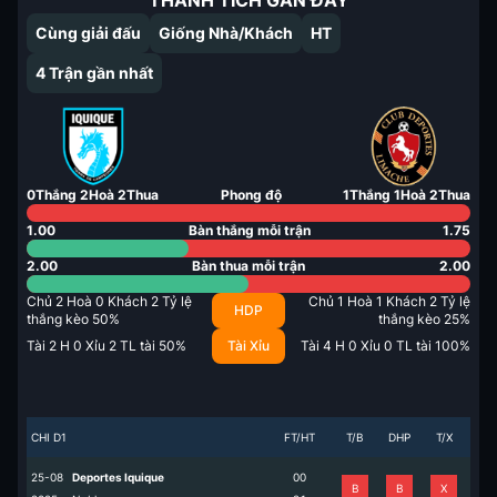
THÀNH TÍCH GẦN ĐÂY
Cùng giải đấu
Giống Nhà/Khách
HT
4
Trận gần nhất
0
Thắng
2
Hoà
2
Thua
Phong độ
1
Thắng
1
Hoà
2
Thua
1.00
Bàn thắng mỗi trận
1.75
2.00
Bàn thua mỗi trận
2.00
Chủ
2
Hoà
0
Khách
2
Tỷ lệ
Chủ
1
Hoà
1
Khách
2
Tỷ lệ
HDP
thắng kèo
50
%
thắng kèo
25
%
Tài
2
H
0
Xỉu
2
TL tài
50
%
Tài Xỉu
Tài
4
H
0
Xỉu
0
TL tài
100
%
CHI D1
FT/HT
T/B
DHP
T/X
25-08
Deportes Iquique
0
0
B
B
X