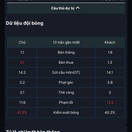
Cầu thủ dự bị
Dữ liệu đội bóng
Chủ
10 trận gần nhất
Khách
1.1
Bàn thắng
1.6
2.1
Bàn thua
1.3
14.2
Sút cầu môn(OT)
14.1
3.2
Phạt góc
3.8
3.1
Thẻ vàng
3
11.6
Phạm lỗi
12.5
41.3%
Kiểm soát bóng
40.2%