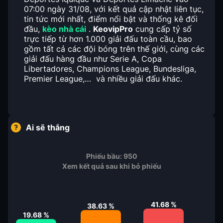
07:00 ngày 31/08, với kết quả cập nhật liên tục,
tin tức mới nhất, điểm nổi bật và thống kê đối
đầu,
kèo nhà cái
.
KeovipPro
cung cấp tỷ số
trực tiếp từ hơn 1.000 giải đấu toàn cầu, bao
gồm tất cả các đội bóng trên thế giới, cùng các
giải đấu hàng đầu như Serie A, Copa
Libertadores, Champions League, Bundesliga,
Premier League,… và nhiều giải đấu khác.
Ai sẽ thắng
Phiếu bầu:
950
Xem kết quả sau khi bỏ phiếu
41.68
%
38.63
%
19.68
%