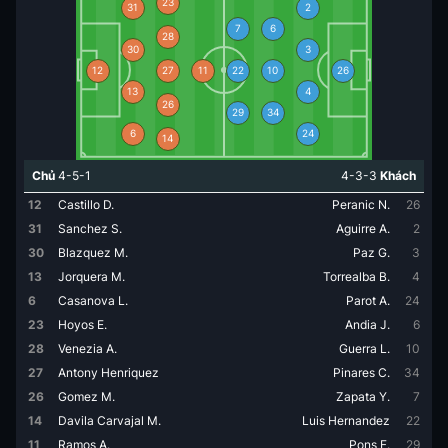
23
31
2
7
6
28
30
3
12
27
11
22
10
26
13
4
26
29
34
6
24
14
Chủ
4-5-1
4-3-3
Khách
12
Castillo D.
Peranic N.
26
31
Sanchez S.
Aguirre A.
2
30
Blazquez M.
Paz G.
3
13
Jorquera M.
Torrealba B.
4
6
Casanova L.
Parot A.
24
23
Hoyos E.
Andia J.
6
28
Venezia A.
Guerra L.
10
27
Antony Henriquez
Pinares C.
34
26
Gomez M.
Zapata Y.
7
14
Davila Carvajal M.
Luis Hernandez
22
11
Ramos A.
Pons F.
29