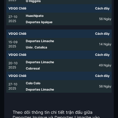
O Higgins
VĐQG Chilê
Cách đây
Huachipato
27-10
56
Ngày
2025
Deportes Iquique
VĐQG Chilê
Cách đây
Deportes Limache
15-09
14
Ngày
2025
Univ. Catolica
VĐQG Chilê
Cách đây
Deportes Limache
20-10
49
Ngày
2025
Cobresal
VĐQG Chilê
Cách đây
Colo Colo
27-10
56
Ngày
2025
Deportes Limache
Theo dõi thông tin chi tiết trận đấu giữa
Deportes Iquique và Deportes Limache vào