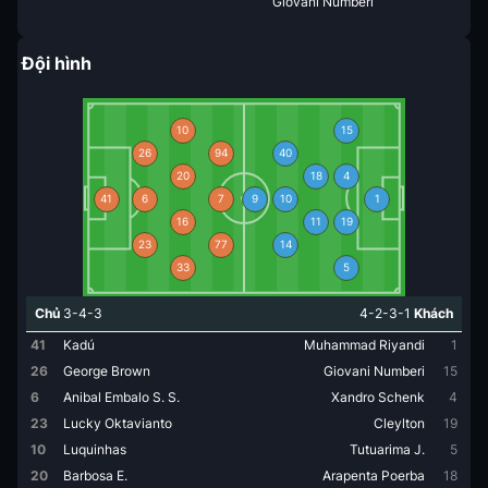
Giovani Numberi
Đội hình
10
15
26
94
40
20
18
4
41
6
7
9
10
1
16
11
19
23
77
14
33
5
Chủ
3-4-3
4-2-3-1
Khách
41
Kadú
Muhammad Riyandi
1
26
George Brown
Giovani Numberi
15
6
Anibal Embalo S. S.
Xandro Schenk
4
23
Lucky Oktavianto
Cleylton
19
10
Luquinhas
Tutuarima J.
5
20
Barbosa E.
Arapenta Poerba
18