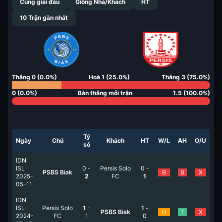
Cùng giải đấu
Giống Nhà/Khách
HT
10
Trận gần nhất
Thắng
0
(
0.0
%)
Hoà
1
(
25.0
%)
Thắng
3
(
75.0
%)
0
(
0.0
%)
Bàn thắng mỗi trận
1.5
(
100.0
%)
Tỷ
Ngày
Chủ
Khách
HT
W/L
AH
O/U
số
IDN
ISL
0
-
Persis Solo
0
-
PSBS Biak
B
B
X
2025-
2
FC
1
05-11
IDN
ISL
Persis Solo
1
-
1
-
PSBS Biak
H
T
X
2024-
FC
1
0