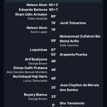
Nelson Alom
90+2'
Eduardo Barbosa
90+1'
Ilham Udin Armaiyn
80'
Pablo Andrade
78'
Jordi Tutuarima
Nelson Alom
76'
Kevin Lopez
Muhammad Zulfahmi Bin
69'
Mohd Arifin
Sidik Saimima
Luquinhas
67'
50'
Arapenta Poerba
Arif Budiyono
46'
George Brown
Dimas Galih Pratama
46'
Aldo Geraldo Manuel Monteiro
Nurhidayat Haji Haris
46'
Lucky Oktavianto
Jose Cleylton de Morais
35'
dos Santos
Ruyery Blanco
33'
George Brown
Sho Yamamoto
9'