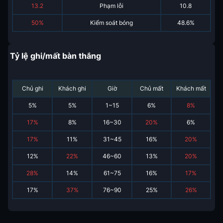
13.2
Phạm lỗi
10.8
50%
Kiểm soát bóng
48.6%
Tỷ lệ ghi/mất bàn thắng
Chủ ghi
Khách ghi
Giờ
Chủ mất
Khách mất
5
%
5
%
1~15
6
%
8
%
17
%
8
%
16~30
20
%
6
%
17
%
11
%
31~45
16
%
20
%
12
%
22
%
46~60
13
%
20
%
28
%
14
%
61~75
16
%
17
%
17
%
37
%
76~90
25
%
26
%