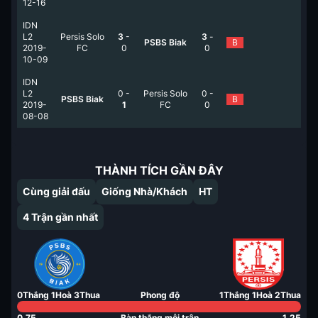
12-16
IDN
L2
Persis Solo
3
-
3
-
PSBS Biak
B
2019-
FC
0
0
10-09
IDN
L2
0
-
Persis Solo
0
-
PSBS Biak
B
2019-
1
FC
0
08-08
THÀNH TÍCH GẦN ĐÂY
Cùng giải đấu
Giống Nhà/Khách
HT
4
Trận gần nhất
0
Thắng
1
Hoà
3
Thua
Phong độ
1
Thắng
1
Hoà
2
Thua
0.75
Bàn thắng mỗi trận
1.25