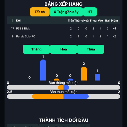
BẢNG XẾP HẠNG
Tất cả
6
Trận gần đây
HT
#
Đội
Trận
Thắng
Hoà
Thua
Vào
Bại
Điểm
17
PSBS Biak
2
0
0
2
1
5
-4
8
Persis Solo FC
2
1
0
1
2
4
-2
Thắng
Hoà
Thua
1
2
1
0
0
0
0
Bàn thắng mỗi trận
0
2.5
Bàn thua mỗi trận
2
THÀNH TÍCH ĐỐI ĐẦU