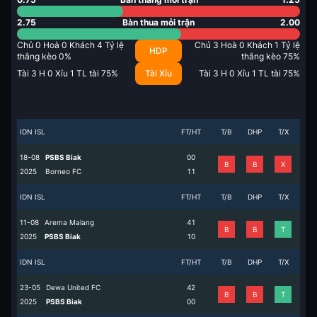
2.75
Bàn thua mỗi trận
2.00
Chủ
0
Hoà
0
Khách
4
Tỷ lệ
Chủ
3
Hoà
0
Khách
1
Tỷ lệ
HDP
thắng kèo
0
%
thắng kèo
75
%
Tài
3
H
0
Xỉu
1
TL tài
75
%
Tài Xỉu
Tài
3
H
0
Xỉu
1
TL tài
75
%
IDN ISL
FT/HT
T/B
DHP
T/X
18-08
PSBS Biak
0
0
B
B
X
2025
Borneo FC
1
1
IDN ISL
FT/HT
T/B
DHP
T/X
11-08
Arema Malang
4
1
B
B
T
2025
PSBS Biak
1
0
IDN ISL
FT/HT
T/B
DHP
T/X
23-05
Dewa United FC
4
2
B
B
T
2025
PSBS Biak
0
0