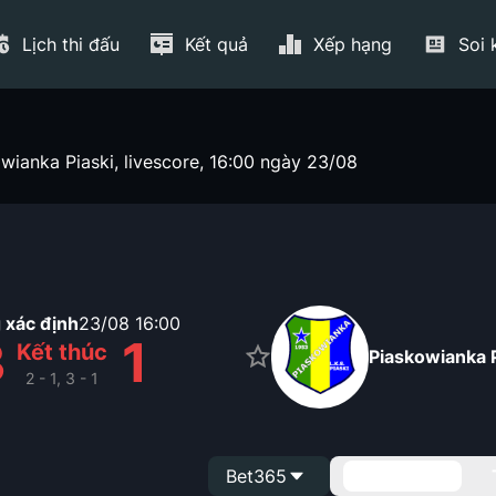
Lịch thi đấu
Kết quả
Xếp hạng
Soi 
owianka Piaski, livescore, 16:00 ngày 23/08
 xác định
23/08
16:00
3
1
Kết thúc
Piaskowianka P
2 - 1, 3 - 1
Bet365
Handicap