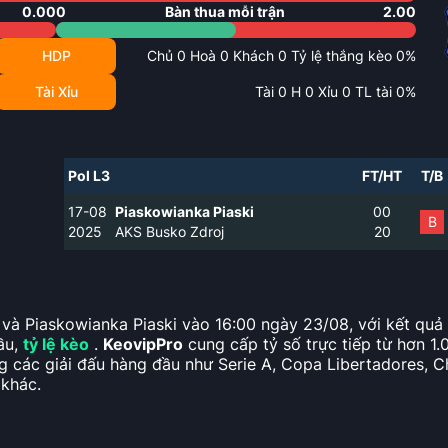
0.00
0
Bàn thua mỗi trận
2.00
HDP
Chủ
0
Hoà
0
Khách
0
Tỷ lệ thắng kèo
0
%
Tài Xỉu
Tài
0
H
0
Xỉu
0
TL tài
0
%
Pol L3
FT/HT
T/B
17-08
Piaskowianka Piaski
0
0
B
2025
AKS Busko Zdroj
2
0
II và Piaskowianka Piaski vào 16:00 ngày 23/08, với kết quả
đầu,
tỷ lệ kèo
.
KeovipPro
cung cấp tỷ số trực tiếp từ hơn 1.
ng các giải đấu hàng đầu như Serie A, Copa Libertadores, 
 khác.