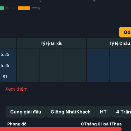
Od
Tỷ lệ tài xỉu
Tỷ lệ Châu
5.25
5.25
81
Xem thêm
Cùng giải đấu
Giống Nhà/Khách
HT
4
Trận
Phong độ
0
Thắng
0
Hoà
1
Thua