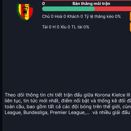
0
Bàn thắng mỗi trận
Chủ
0
Hoà
0
Khách
0
Tỷ lệ thắng kèo
0
%
Tài
0
H
0
Xỉu
0
TL tài
0
%
Theo dõi thông tin chi tiết trận đấu giữa Korona Kielce I
liên tục, tin tức mới nhất, điểm nổi bật và thống kê đối 
toàn cầu, bao gồm tất cả các đội bóng trên thế giới, cù
League, Bundesliga, Premier League,… và nhiều giải đấu