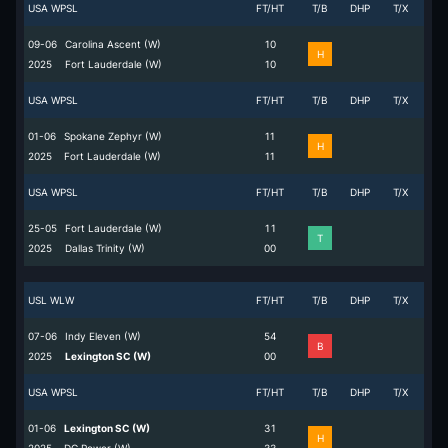
USA WPSL
FT/HT
T/B
DHP
T/X
09-06
Carolina Ascent (W)
1
0
H
2025
Fort Lauderdale (W)
1
0
USA WPSL
FT/HT
T/B
DHP
T/X
01-06
Spokane Zephyr (W)
1
1
H
2025
Fort Lauderdale (W)
1
1
USA WPSL
FT/HT
T/B
DHP
T/X
25-05
Fort Lauderdale (W)
1
1
T
2025
Dallas Trinity (W)
0
0
USL WLW
FT/HT
T/B
DHP
T/X
07-06
Indy Eleven (W)
5
4
B
2025
Lexington SC (W)
0
0
USA WPSL
FT/HT
T/B
DHP
T/X
01-06
Lexington SC (W)
3
1
H