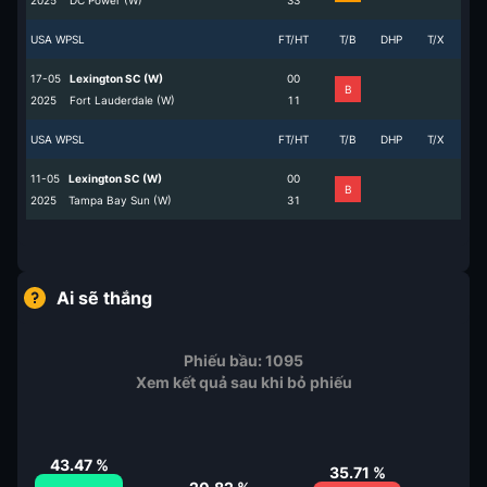
2025
DC Power (W)
3
3
USA WPSL
FT/HT
T/B
DHP
T/X
17-05
Lexington SC (W)
0
0
B
2025
Fort Lauderdale (W)
1
1
USA WPSL
FT/HT
T/B
DHP
T/X
11-05
Lexington SC (W)
0
0
B
2025
Tampa Bay Sun (W)
3
1
Ai sẽ thắng
Phiếu bầu:
1095
Xem kết quả sau khi bỏ phiếu
43.47
%
35.71
%