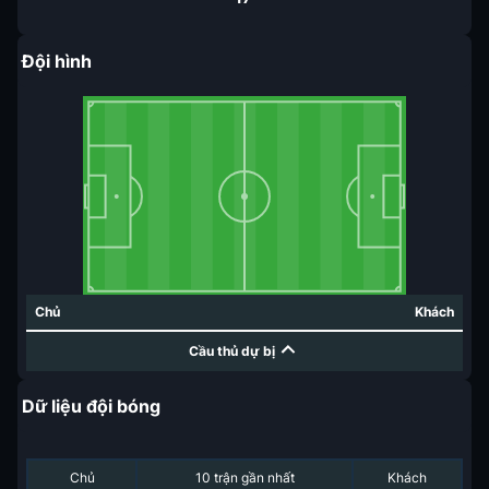
Đội hình
Chủ
Khách
Cầu thủ dự bị
Dữ liệu đội bóng
Chủ
10 trận gần nhất
Khách