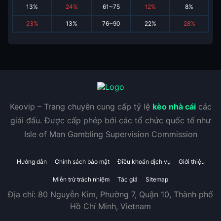
13
%
24
%
61~75
12
%
8
%
23
%
13
%
76~90
22
%
28
%
Keovip – Trang chuyên cung cấp tỷ lệ
kèo nhà cái
các
giải đấu. Được cấp phép bởi các tổ chức quốc tế như
Isle of Man Gambling Supervision Commission
Hướng dẫn
Chính sách bảo mật
Điều khoản dịch vụ
Giới thiệu
Miễn trừ trách nhiệm
Tác giả
Sitemap
Địa chỉ:
80 Nguyễn Kim, Phường 7, Quận 10, Thành phố
Hồ Chí Minh, Vietnam