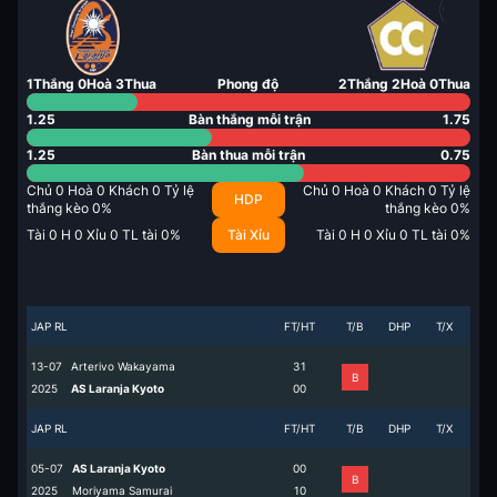
1
Thắng
0
Hoà
3
Thua
Phong độ
2
Thắng
2
Hoà
0
Thua
1.25
Bàn thắng mỗi trận
1.75
1.25
Bàn thua mỗi trận
0.75
Chủ
0
Hoà
0
Khách
0
Tỷ lệ
Chủ
0
Hoà
0
Khách
0
Tỷ lệ
HDP
thắng kèo
0
%
thắng kèo
0
%
Tài
0
H
0
Xỉu
0
TL tài
0
%
Tài Xỉu
Tài
0
H
0
Xỉu
0
TL tài
0
%
JAP RL
FT/HT
T/B
DHP
T/X
13-07
Arterivo Wakayama
3
1
B
2025
AS Laranja Kyoto
0
0
JAP RL
FT/HT
T/B
DHP
T/X
05-07
AS Laranja Kyoto
0
0
B
2025
Moriyama Samurai
1
0