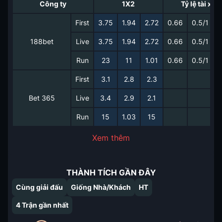
Công ty
1X2
Tỷ lệ tài xỉu
First
3.75
1.94
2.72
0.66
0.5/1
1
188bet
Live
3.75
1.94
2.72
0.66
0.5/1
1
Run
23
11
1.01
0.66
0.5/1
1
First
3.1
2.8
2.3
Bet 365
Live
3.4
2.9
2.1
Run
15
1.03
15
Xem thêm
THÀNH TÍCH GẦN ĐÂY
Cùng giải đấu
Giống Nhà/Khách
HT
4
Trận gần nhất