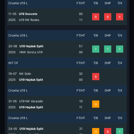
Croatia U19 L
FT/HT
T/B
DHP
T/X
11-05
U19 Sesvete
0
0
B
B
X
2025
U19 NK Rudes
1
1
Croatia U19 L
FT/HT
T/B
DHP
T/X
20-08
U19 Hajduk Split
5
1
T
T
T
2025
HNK Gorica U19
0
0
INT CF
FT/HT
T/B
DHP
T/X
19-07
NK Solin
3
2
B
2025
U19 Hajduk Split
0
0
Croatia U19 L
FT/HT
T/B
DHP
T/X
31-05
U19 NK Varazdin
1
0
H
2025
U19 Hajduk Split
1
1
Croatia U19 L
FT/HT
T/B
DHP
T/X
24-05
U19 Hajduk Split
2
1
H
B
T