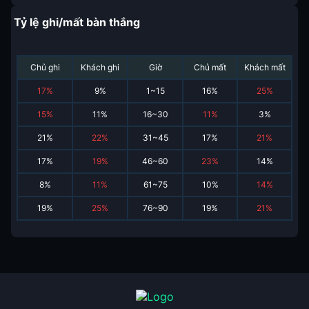
Tỷ lệ ghi/mất bàn thắng
Chủ ghi
Khách ghi
Giờ
Chủ mất
Khách mất
17
%
9
%
1~15
16
%
25
%
15
%
11
%
16~30
11
%
3
%
21
%
22
%
31~45
17
%
21
%
17
%
19
%
46~60
23
%
14
%
8
%
11
%
61~75
10
%
14
%
19
%
25
%
76~90
19
%
21
%