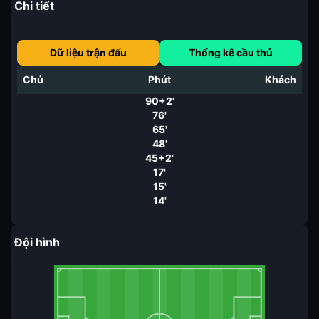
Chi tiết
Dữ liệu trận đấu
Thống kê cầu thủ
Chủ
Phút
Khách
90+2'
76'
65'
48'
45+2'
17'
15'
14'
Đội hình