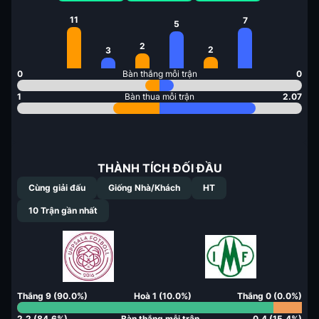
11
7
5
2
2
3
0
Bàn thắng mỗi trận
0
1
Bàn thua mỗi trận
2.07
THÀNH TÍCH ĐỐI ĐẦU
Cùng giải đấu
Giống Nhà/Khách
HT
10
Trận gần nhất
Thắng
9
(
90.0
%)
Hoà
1
(
10.0
%)
Thắng
0
(
0.0
%)
2.2
(
84.6
%)
Bàn thắng mỗi trận
0.4
(
15.4
%)