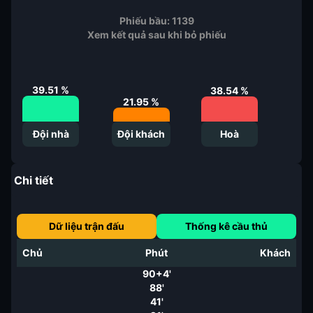
Phiếu bầu:
1139
Xem kết quả sau khi bỏ phiếu
39.51
%
38.54
%
21.95
%
Đội nhà
Đội khách
Hoà
Chi tiết
Dữ liệu trận đấu
Thống kê cầu thủ
Chủ
Phút
Khách
90+4'
88'
41'