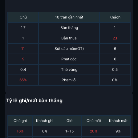
Chủ
10 trận gần nhất
Khách
1.7
Bàn thắng
1
1
Bàn thua
2.1
11
Sút cầu môn(OT)
6
9
Phạt góc
6
0.4
Thẻ vàng
0.5
65%
Phạm lỗi
0%
Tỷ lệ ghi/mất bàn thắng
Chủ ghi
Khách ghi
Giờ
Chủ mất
Khách mất
16
%
8
%
1~15
20
%
9
%