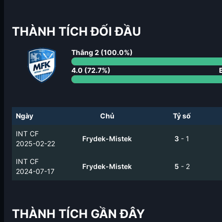
THÀNH TÍCH ĐỐI ĐẦU
Thắng
2
(
100.0
%)
4.0
(
72.7
%)
Ngày
Chủ
Tỷ số
INT CF
Frydek-Mistek
3
-
1
2025-02-22
INT CF
Frydek-Mistek
5
-
2
2024-07-17
THÀNH TÍCH GẦN ĐÂY