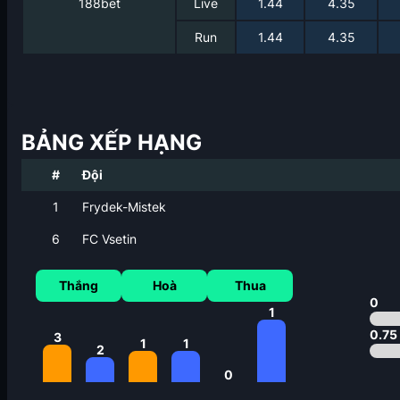
188bet
Live
1.44
4.35
Run
1.44
4.35
BẢNG XẾP HẠNG
#
Đội
1
Frydek-Mistek
6
FC Vsetin
Thắng
Hoà
Thua
0
1
0.75
3
1
1
2
0