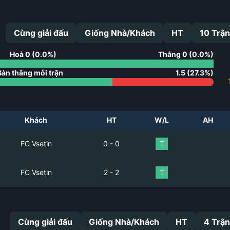
Cùng giải đấu
Giống Nhà/Khách
HT
10
Trận
Hoà
0
(
0.0
%)
Thắng
0
(
0.0
%)
Bàn thắng mỗi trận
1.5
(
27.3
%)
Khách
HT
W/L
AH
FC Vsetin
0
-
0
T
FC Vsetin
2
-
2
T
Cùng giải đấu
Giống Nhà/Khách
HT
4
Trận