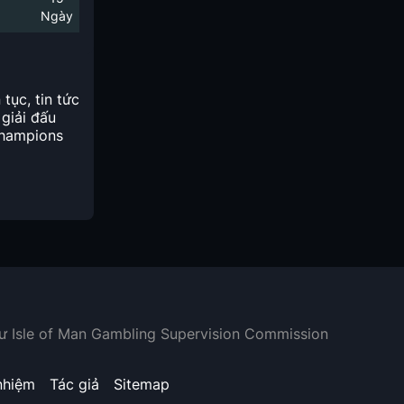
Ngày
tục, tin tức
 giải đấu
Champions
hư Isle of Man Gambling Supervision Commission
nhiệm
Tác giả
Sitemap