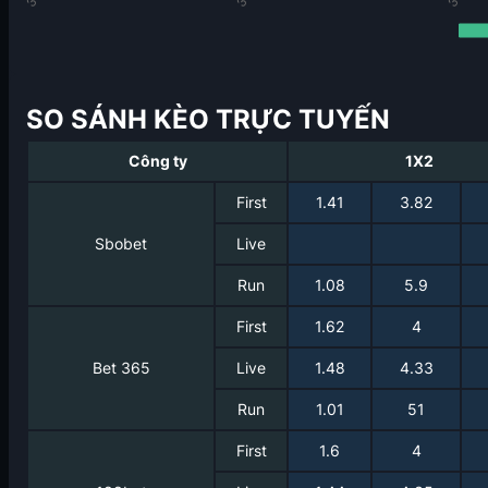
SO SÁNH KÈO TRỰC TUYẾN
Công ty
1X2
First
1.41
3.82
Sbobet
Live
Run
1.08
5.9
First
1.62
4
Bet 365
Live
1.48
4.33
Run
1.01
51
First
1.6
4