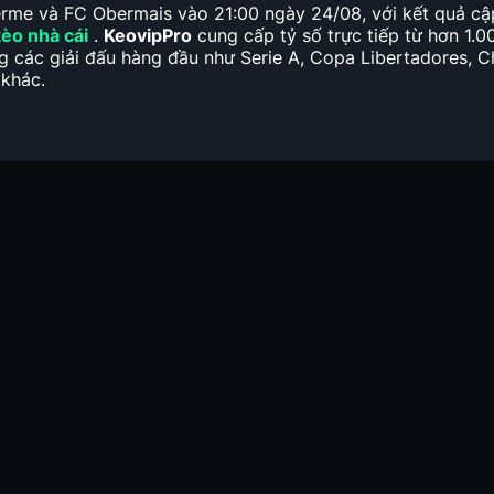
Terme và FC Obermais vào 21:00 ngày 24/08, với kết quả cập
èo nhà cái
.
KeovipPro
cung cấp tỷ số trực tiếp từ hơn 1.0
ng các giải đấu hàng đầu như Serie A, Copa Libertadores, 
 khác.