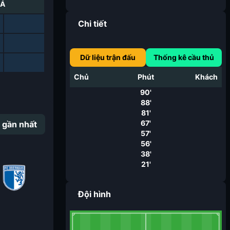
 Á
Chi tiết
Dữ liệu trận đấu
Thống kê cầu thủ
Chủ
Phút
Khách
90'
88'
81'
67'
 gần nhất
57'
56'
38'
21'
Đội hình