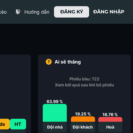
kèo
Hướng dẫn
ĐĂNG KÝ
ĐĂNG NHẬP
Ai sẽ thắng
Phiếu bầu:
722
Xem kết quả sau khi bỏ phiếu
63.99
%
19.25
%
16.76
%
ds
HT
Đội nhà
Đội khách
Hoà