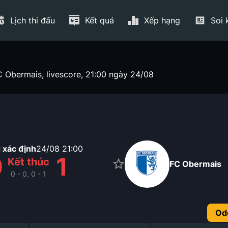
Lịch thi đấu
Kết quả
Xếp hạng
Soi 
 Obermais, livescore, 21:00 ngày 24/08
 xác định
24/08
21:00
0
1
Kết thúc
FC Obermais
0 - 0, 0 - 1
Od