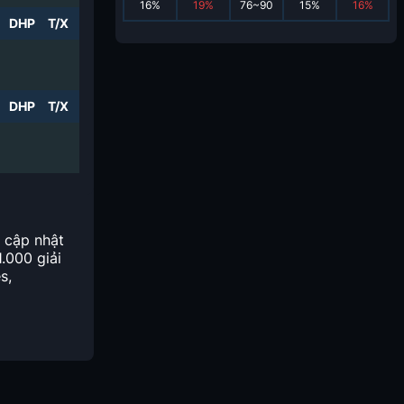
16
%
19
%
76~90
15
%
16
%
DHP
T/X
DHP
T/X
ả cập nhật
.000 giải
s,