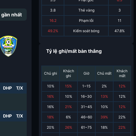
3.8
Thẻ vàng
3
 gần nhất
16.2
Phạm lỗi
11
49.2%
Kiểm soát bóng
47.8%
Tỷ lệ ghi/mất bàn thắng
Khách
Khách
Chủ ghi
Giờ
Chủ mất
ghi
mất
10
%
15
%
1~15
2
%
12
%
DHP
T/X
16
%
10
%
16~30
13
%
12
%
16
%
21
%
31~45
10
%
12
%
DHP
T/X
18
%
6
%
46~60
39
%
22
%
20
%
26
%
61~75
18
%
22
%