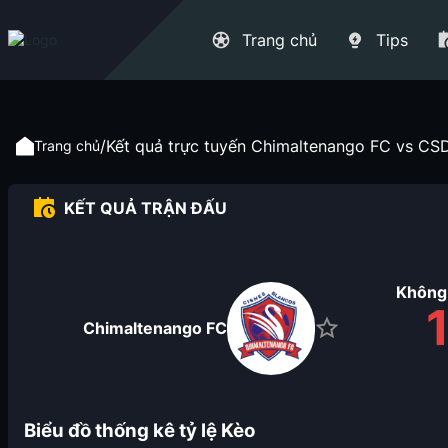
Trang chủ
Tips
/
Kết quả trực tuyến Chimaltenango FC vs CSD 
Trang chủ
KẾT QUẢ TRẬN ĐẤU
Không 
Chimaltenango FC
Biểu đồ thống kê tỷ lệ Kèo