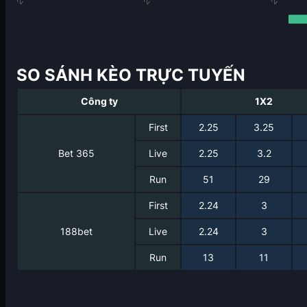
SO SÁNH KÈO TRỰC TUYẾN
Công ty
1X2
First
2.25
3.25
Bet 365
Live
2.25
3.2
Run
51
29
First
2.24
3
188bet
Live
2.24
3
Run
13
11