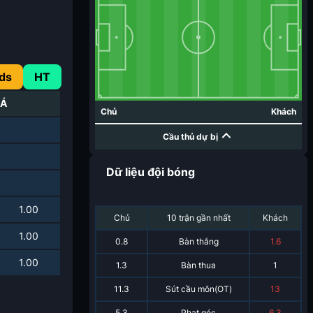
ds
HT
 Á
Chủ
Khách
Cầu thủ dự bị
Dữ liệu đội bóng
1.00
Chủ
10 trận gần nhất
Khách
1.00
0.8
Bàn thắng
1.6
1.00
1.3
Bàn thua
1
11.3
Sút cầu môn(OT)
13
5.3
Phạt góc
6.3