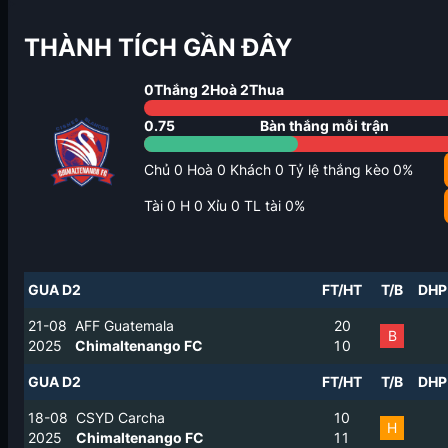
THÀNH TÍCH GẦN ĐÂY
0
Thắng
2
Hoà
2
Thua
0.75
Bàn thắng mỗi trận
Chủ
0
Hoà
0
Khách
0
Tỷ lệ thắng kèo
0
%
Tài
0
H
0
Xỉu
0
TL tài
0
%
GUA D2
FT/HT
T/B
DHP
21-08
AFF Guatemala
2
0
B
2025
Chimaltenango FC
1
0
GUA D2
FT/HT
T/B
DHP
18-08
CSYD Carcha
1
0
H
2025
Chimaltenango FC
1
1