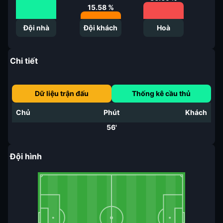
15.58
%
Đội nhà
Đội khách
Hoà
Chi tiết
Dữ liệu trận đấu
Thống kê cầu thủ
Chủ
Phút
Khách
56'
Đội hình