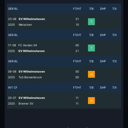
GER BL
FT/HT
T/B
DHP
T/X
23-08
SV Wilhelmshaven
3
1
T
2025
Wetschen
1
0
GER BL
FT/HT
T/B
DHP
T/X
17-08
FC Verden 04
0
0
T
2025
SV Wilhelmshaven
2
1
GER BL
FT/HT
T/B
DHP
T/X
09-08
SV Wilhelmshaven
0
0
H
2025
TuS Bersenbruck
0
0
INT CF
FT/HT
T/B
DHP
T/X
20-07
SV Wilhelmshaven
1
1
H
2025
Bremer SV
1
1