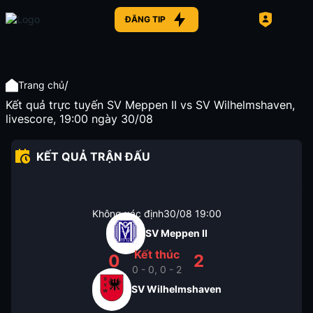
ĐĂNG TIP
/
Trang chủ
Kết quả trực tuyến SV Meppen II vs SV Wilhelmshaven,
livescore, 19:00 ngày 30/08
KẾT QUẢ TRẬN ĐẤU
Không xác định
30/08
19:00
SV Meppen II
Kết thúc
0
2
0 - 0, 0 - 2
SV Wilhelmshaven