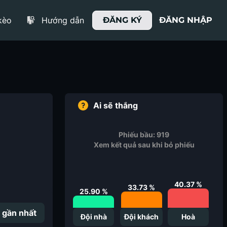
kèo
Hướng dẫn
ĐĂNG KÝ
ĐĂNG NHẬP
Ai sẽ thắng
Phiếu bầu:
919
Xem kết quả sau khi bỏ phiếu
40.37
%
33.73
%
25.90
%
 gần nhất
Đội nhà
Đội khách
Hoà