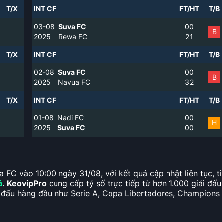
T/X
INT CF
FT/HT
T/B
03-08
Suva FC
0
0
B
2025
Rewa FC
2
1
T/X
INT CF
FT/HT
T/B
02-08
Suva FC
0
0
B
2025
Navua FC
3
2
T/X
INT CF
FT/HT
T/B
01-08
Nadi FC
0
0
H
2025
Suva FC
0
0
a FC vào 10:00 ngày 31/08, với kết quả cập nhật liên tục, t
á
.
KeovipPro
cung cấp tỷ số trực tiếp từ hơn 1.000 giải đấu
ải đấu hàng đầu như Serie A, Copa Libertadores, Champions