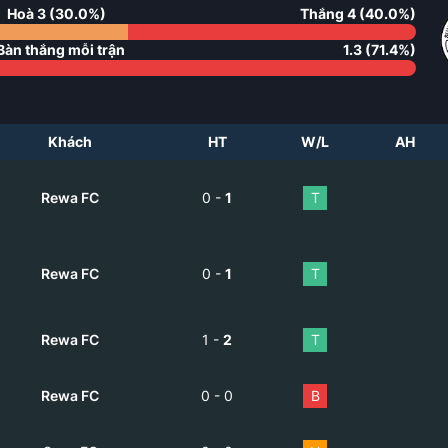
Hoà
3
(
30.0
%)
Thắng
4
(
40.0
%)
Bàn thắng mỗi trận
1.3
(
71.4
%)
Khách
HT
W/L
AH
Rewa FC
0
-
1
T
Rewa FC
0
-
1
T
Rewa FC
1
-
2
T
Rewa FC
0
-
0
B