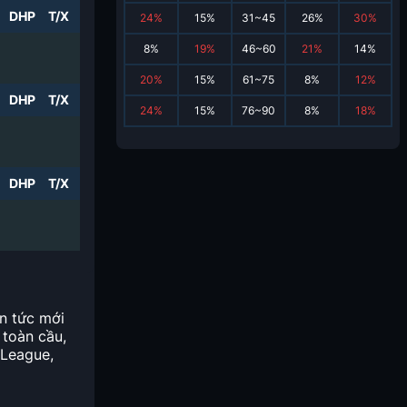
DHP
T/X
24
%
15
%
31~45
26
%
30
%
8
%
19
%
46~60
21
%
14
%
20
%
15
%
61~75
8
%
12
%
DHP
T/X
24
%
15
%
76~90
8
%
18
%
DHP
T/X
in tức mới
 toàn cầu,
 League,