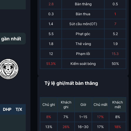
2.8
Bàn thắng
0.5
0.3
Bàn thua
1
1.4
Sút cầu môn(OT)
7
5.5
Phạt góc
5.2
 gần nhất
1.8
Thẻ vàng
1.9
12
Phạm lỗi
15.3
51.3%
Kiểm soát bóng
50%
Tỷ lệ ghi/mất bàn thắng
Khách
Khách
Chủ ghi
Giờ
Chủ mất
ghi
mất
DHP
T/X
8
%
7
%
1~15
17
%
8
%
13
%
26
%
16~30
17
%
18
%