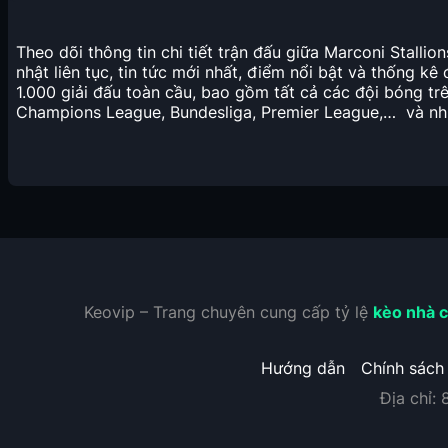
Theo dõi thông tin chi tiết trận đấu giữa Marconi Stall
nhật liên tục, tin tức mới nhất, điểm nổi bật và thống kê
1.000 giải đấu toàn cầu, bao gồm tất cả các đội bóng trê
Champions League, Bundesliga, Premier League,… và nhi
Keovip – Trang chuyên cung cấp tỷ lệ
kèo nhà c
Hướng dẫn
Chính sách
Địa chỉ: