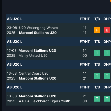
AB U20 L
FT/HT
T/B
DHP
23-08
U20 Wollongong Wolves
1
1
H
B
2025
Marconi Stallions U20
1
1
AB U20 L
FT/HT
T/B
DHP
17-08
Marconi Stallions U20
1
1
T
T
2025
Manly United U20
0
0
AB U20 L
FT/HT
T/B
DHP
13-08
Central Coast U20
1
1
T
T
2025
Marconi Stallions U20
2
1
AB U20 L
FT/HT
T/B
DHP
10-08
Marconi Stallions U20
2
1
T
T
2025
A.P.I.A. Leichhardt Tigers Youth
0
0