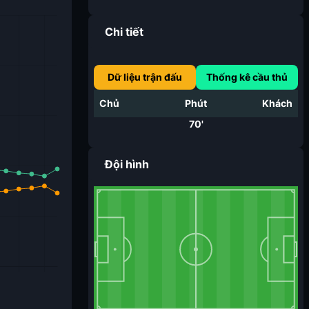
Chi tiết
Dữ liệu trận đấu
Thống kê cầu thủ
Chủ
Phút
Khách
70'
Đội hình