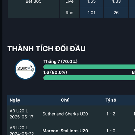
Bet 365
Live
1.65
4.33
Run
1.01
26
THÀNH TÍCH ĐỐI ĐẦU
Thắng
7
(
70.0
%)
1.6
(
80.0
%)
B
Ngày
Chủ
Tỷ số
AB U20 L
Sutherland Sharks U20
1
-
2
2025-05-17
AB U20 L
Marconi Stallions U20
1
-
0
2024-06-22