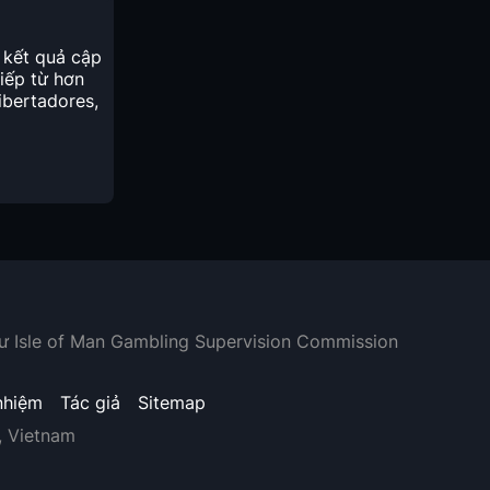
i kết quả cập
iếp từ hơn
ibertadores,
hư Isle of Man Gambling Supervision Commission
nhiệm
Tác giả
Sitemap
, Vietnam