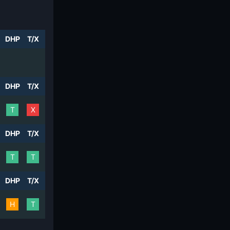
DHP
T/X
DHP
T/X
T
X
DHP
T/X
T
T
DHP
T/X
H
T