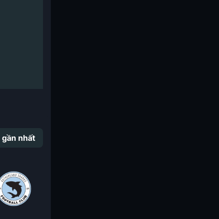
 gần nhất