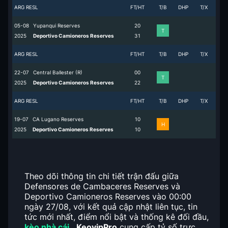
ARG RESL
FT/HT
T/B
DHP
T/X
05-08
Yupanqui Reserves
2
0
T
2025
Deportivo Camioneros Reserves
3
1
ARG RESL
FT/HT
T/B
DHP
T/X
22-07
Central Ballester (R)
0
0
T
2025
Deportivo Camioneros Reserves
2
2
ARG RESL
FT/HT
T/B
DHP
T/X
19-07
CA Lugano Reserves
1
0
H
2025
Deportivo Camioneros Reserves
1
0
Theo dõi thông tin chi tiết trận đấu giữa
Defensores de Cambaceres Reserves và
Deportivo Camioneros Reserves vào 00:00
ngày 27/08, với kết quả cập nhật liên tục, tin
tức mới nhất, điểm nổi bật và thống kê đối đầu,
kèo nhà cái
.
KeovipPro
cung cấp tỷ số trực