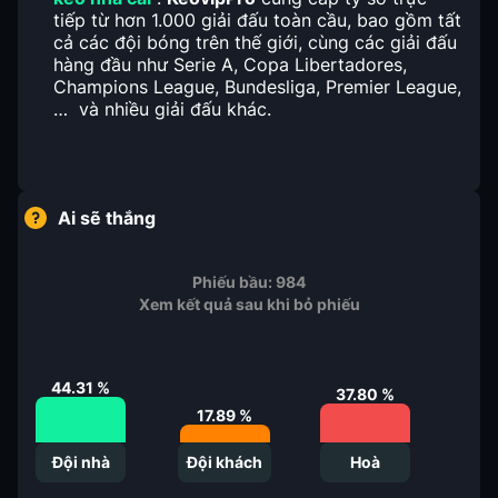
tiếp từ hơn 1.000 giải đấu toàn cầu, bao gồm tất
cả các đội bóng trên thế giới, cùng các giải đấu
hàng đầu như Serie A, Copa Libertadores,
Champions League, Bundesliga, Premier League,
… và nhiều giải đấu khác.
Ai sẽ thắng
Phiếu bầu:
984
Xem kết quả sau khi bỏ phiếu
44.31
%
37.80
%
17.89
%
Đội nhà
Đội khách
Hoà