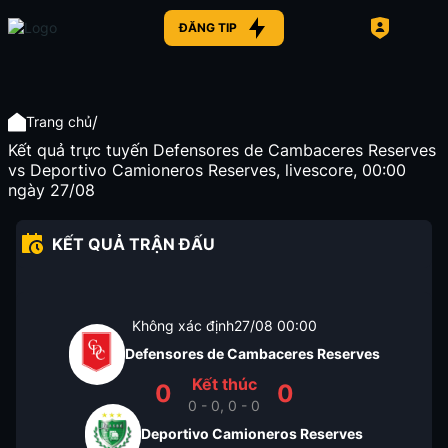
ĐĂNG TIP
/
Trang chủ
Kết quả trực tuyến Defensores de Cambaceres Reserves
vs Deportivo Camioneros Reserves, livescore, 00:00
ngày 27/08
KẾT QUẢ TRẬN ĐẤU
Không xác định
27/08
00:00
Defensores de Cambaceres Reserves
Kết thúc
0
0
0 - 0, 0 - 0
Deportivo Camioneros Reserves