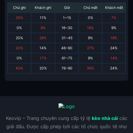
Chủ ghi
Khách ghi
Giờ
Chủ mất
Khách mất
20
%
11
%
1~15
0
%
7
%
0
%
8
%
16~30
18
%
9
%
20
%
26
%
31~45
9
%
19
%
20
%
14
%
46~60
27
%
24
%
0
%
17
%
61~75
9
%
14
%
40
%
20
%
76~90
36
%
24
%
Keovip – Trang chuyên cung cấp tỷ lệ
kèo nhà cái
các
giải đấu. Được cấp phép bởi các tổ chức quốc tế như