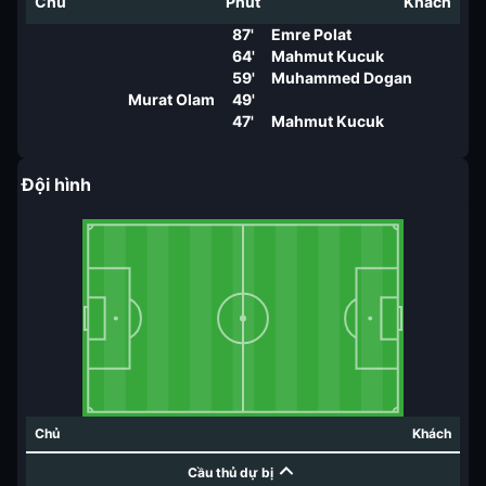
Chủ
Phút
Khách
87'
Emre Polat
64'
Mahmut Kucuk
59'
Muhammed Dogan
Murat Olam
49'
47'
Mahmut Kucuk
Đội hình
Chủ
Khách
Cầu thủ dự bị