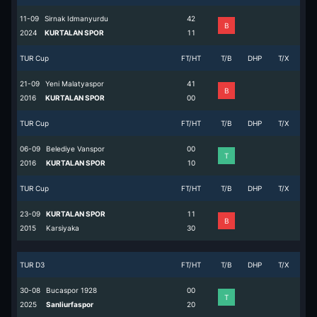
11-09
Sirnak Idmanyurdu
4
2
B
2024
KURTALAN SPOR
1
1
TUR Cup
FT/HT
T/B
DHP
T/X
21-09
Yeni Malatyaspor
4
1
B
2016
KURTALAN SPOR
0
0
TUR Cup
FT/HT
T/B
DHP
T/X
06-09
Belediye Vanspor
0
0
T
2016
KURTALAN SPOR
1
0
TUR Cup
FT/HT
T/B
DHP
T/X
23-09
KURTALAN SPOR
1
1
B
2015
Karsiyaka
3
0
TUR D3
FT/HT
T/B
DHP
T/X
30-08
Bucaspor 1928
0
0
T
2025
Sanliurfaspor
2
0