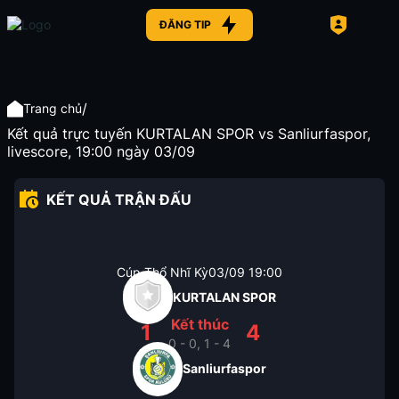
ĐĂNG TIP
/
Trang chủ
Kết quả trực tuyến KURTALAN SPOR vs Sanliurfaspor,
livescore, 19:00 ngày 03/09
KẾT QUẢ TRẬN ĐẤU
Cúp Thổ Nhĩ Kỳ
03/09
19:00
KURTALAN SPOR
Kết thúc
1
4
0 - 0, 1 - 4
Sanliurfaspor