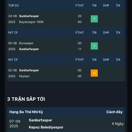
TUR D3
FT/HT
T/B
DHP
T/X
24-08
Sanliurfaspor
2
0
T
2025
Beykozspor 1908
0
0
INT CF
FT/HT
T/B
DHP
T/X
05-08
Bursaspor
0
0
T
2025
Sanliurfaspor
1
1
INT CF
FT/HT
T/B
DHP
T/X
02-08
Sanliurfaspor
0
0
H
2025
Peykan
0
0
3 TRẬN SẮP TỚI
Hạng Ba Thổ Nhĩ Kỳ
Cách đây
Sanliurfaspor
07-09
4
Ngày
2025
Kepez Belediyespor