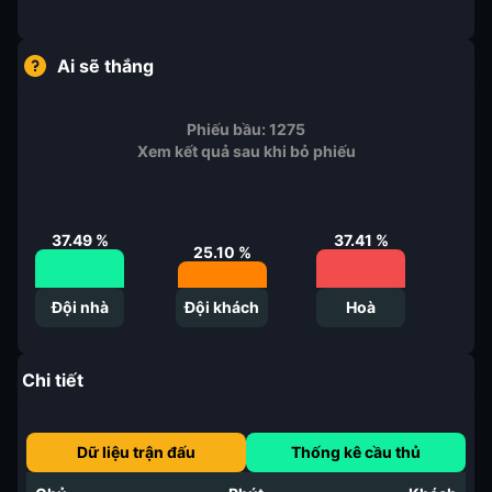
Ai sẽ thắng
Phiếu bầu:
1275
Xem kết quả sau khi bỏ phiếu
37.49
%
37.41
%
25.10
%
Đội nhà
Đội khách
Hoà
Chi tiết
Dữ liệu trận đấu
Thống kê cầu thủ