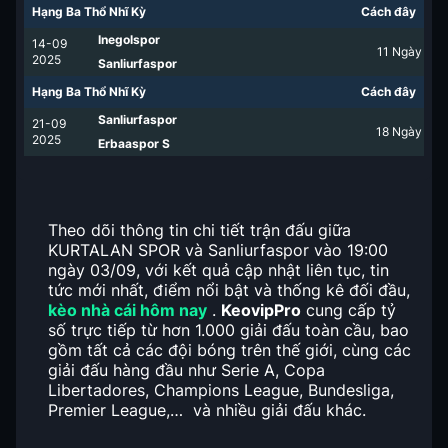
Hạng Ba Thổ Nhĩ Kỳ
Cách đây
Inegolspor
14-09
11
Ngày
2025
Sanliurfaspor
Hạng Ba Thổ Nhĩ Kỳ
Cách đây
Sanliurfaspor
21-09
18
Ngày
2025
Erbaaspor S
Theo dõi thông tin chi tiết trận đấu giữa
KURTALAN SPOR và Sanliurfaspor vào 19:00
ngày 03/09, với kết quả cập nhật liên tục, tin
tức mới nhất, điểm nổi bật và thống kê đối đầu,
kèo nhà cái hôm nay
.
KeovipPro
cung cấp tỷ
số trực tiếp từ hơn 1.000 giải đấu toàn cầu, bao
gồm tất cả các đội bóng trên thế giới, cùng các
giải đấu hàng đầu như Serie A, Copa
Libertadores, Champions League, Bundesliga,
Premier League,… và nhiều giải đấu khác.