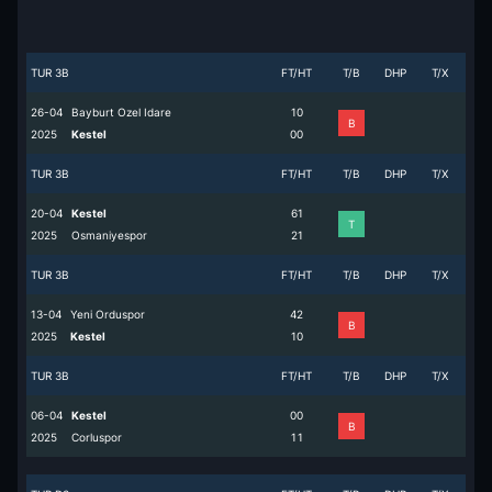
TUR 3B
FT/HT
T/B
DHP
T/X
26-04
Bayburt Ozel Idare
1
0
B
2025
Kestel
0
0
TUR 3B
FT/HT
T/B
DHP
T/X
20-04
Kestel
6
1
T
2025
Osmaniyespor
2
1
TUR 3B
FT/HT
T/B
DHP
T/X
13-04
Yeni Orduspor
4
2
B
2025
Kestel
1
0
TUR 3B
FT/HT
T/B
DHP
T/X
06-04
Kestel
0
0
B
2025
Corluspor
1
1