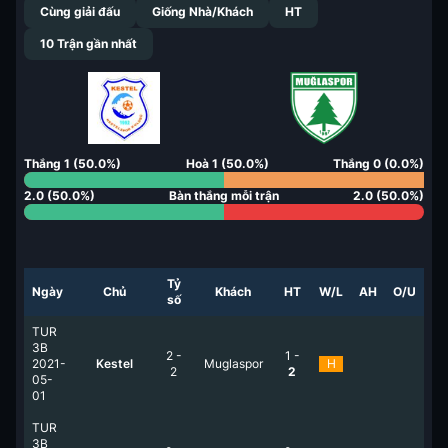
Cùng giải đấu
Giống Nhà/Khách
HT
10
Trận gần nhất
Thắng
1
(
50.0
%)
Hoà
1
(
50.0
%)
Thắng
0
(
0.0
%)
2.0
(
50.0
%)
Bàn thắng mỗi trận
2.0
(
50.0
%)
Tỷ
Ngày
Chủ
Khách
HT
W/L
AH
O/U
số
TUR
3B
2
-
1
-
2021-
Kestel
Muglaspor
H
2
2
05-
01
TUR
3B