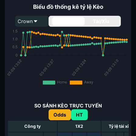
Biểu đồ thống kê tỷ lệ Kèo
Crown
Handicap
Tài/Xỉu
SO SÁNH KÈO TRỰC TUYẾN
Odds
HT
Công ty
1X2
Tỷ lệ tài xỉu