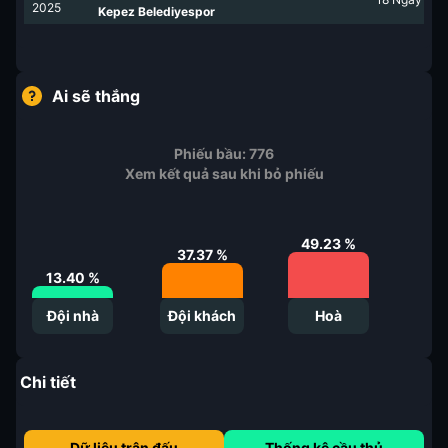
2025
Kepez Belediyespor
Ai sẽ thắng
Phiếu bầu:
776
Xem kết quả sau khi bỏ phiếu
49.23
%
37.37
%
13.40
%
Đội nhà
Đội khách
Hoà
Chi tiết
Dữ liệu trận đấu
Thống kê cầu thủ