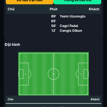
Chủ
Phút
Khách
89'
Yasin Uzunoglu
65'
56'
Cagri Fedai
12'
Cengiz Otkun
Đội hình
Chủ
Khách