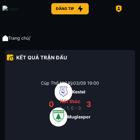
ĐĂNG TIP
/
Trang chủ
KẾT QUẢ TRẬN ĐẤU
Cúp Thổ Nhĩ Kỳ
03/09
19:00
Kestel
Kết thúc
0
3
0 - 1, 0 - 3
Muglaspor