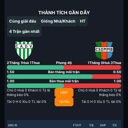
THÀNH TÍCH GẦN ĐÂY
Cùng giải đấu
Giống Nhà/Khách
HT
4
Trận gần nhất
2
Thắng
1
Hoà
1
Thua
Phong độ
1
Thắng
0
Hoà
3
Thua
1.50
Bàn thắng mỗi trận
0.50
1.00
Bàn thua mỗi trận
1.00
Chủ
0
Hoà
0
Khách
0
Tỷ lệ
Chủ
0
Hoà
0
Khách
0
Tỷ lệ
HDP
thắng kèo
0
%
thắng kèo
0
%
Tài
0
H
0
Xỉu
0
TL tài
0
%
Tài Xỉu
Tài
0
H
0
Xỉu
0
TL tài
0
%
ARG Rl
FT/HT
T/B
DHP
T/X