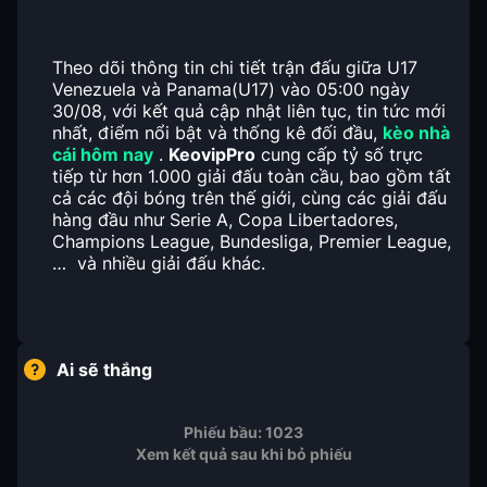
Theo dõi thông tin chi tiết trận đấu giữa U17
Venezuela và Panama(U17) vào 05:00 ngày
30/08, với kết quả cập nhật liên tục, tin tức mới
nhất, điểm nổi bật và thống kê đối đầu,
kèo nhà
cái hôm nay
.
KeovipPro
cung cấp tỷ số trực
tiếp từ hơn 1.000 giải đấu toàn cầu, bao gồm tất
cả các đội bóng trên thế giới, cùng các giải đấu
hàng đầu như Serie A, Copa Libertadores,
Champions League, Bundesliga, Premier League,
… và nhiều giải đấu khác.
Ai sẽ thắng
Phiếu bầu:
1023
Xem kết quả sau khi bỏ phiếu