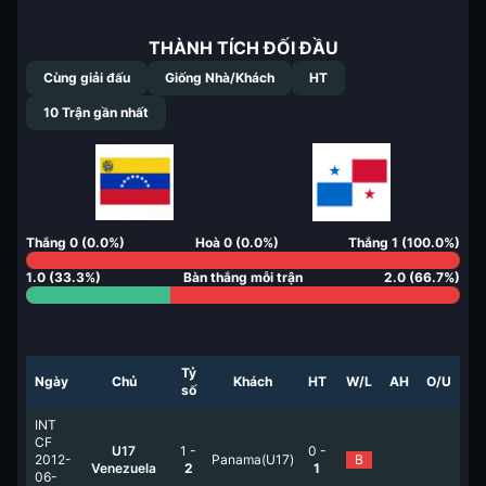
THÀNH TÍCH ĐỐI ĐẦU
Cùng giải đấu
Giống Nhà/Khách
HT
10
Trận gần nhất
Thắng
0
(
0.0
%)
Hoà
0
(
0.0
%)
Thắng
1
(
100.0
%)
1.0
(
33.3
%)
Bàn thắng mỗi trận
2.0
(
66.7
%)
Tỷ
Ngày
Chủ
Khách
HT
W/L
AH
O/U
số
INT
CF
U17
1
-
0
-
2012-
Panama(U17)
B
Venezuela
2
1
06-