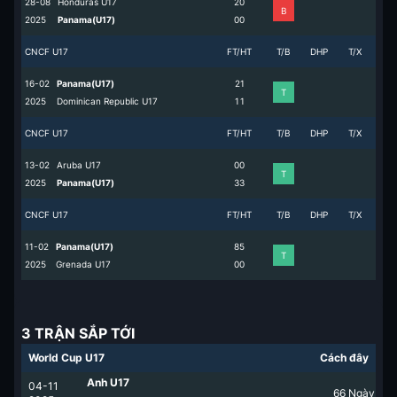
28-08
Honduras U17
2
0
B
2025
Panama(U17)
0
0
CNCF U17
FT/HT
T/B
DHP
T/X
16-02
Panama(U17)
2
1
T
2025
Dominican Republic U17
1
1
CNCF U17
FT/HT
T/B
DHP
T/X
13-02
Aruba U17
0
0
T
2025
Panama(U17)
3
3
CNCF U17
FT/HT
T/B
DHP
T/X
11-02
Panama(U17)
8
5
T
2025
Grenada U17
0
0
3 TRẬN SẮP TỚI
World Cup U17
Cách đây
Anh U17
04-11
66
Ngày