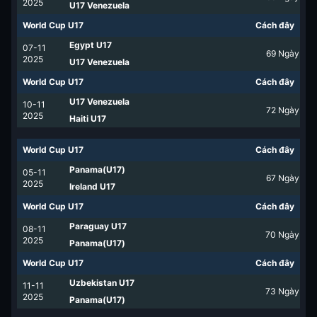
2025
U17 Venezuela
World Cup U17
Cách đây
Egypt U17
07-11
69
Ngày
2025
U17 Venezuela
World Cup U17
Cách đây
U17 Venezuela
10-11
72
Ngày
2025
Haiti U17
World Cup U17
Cách đây
Panama(U17)
05-11
67
Ngày
2025
Ireland U17
World Cup U17
Cách đây
Paraguay U17
08-11
70
Ngày
2025
Panama(U17)
World Cup U17
Cách đây
Uzbekistan U17
11-11
73
Ngày
2025
Panama(U17)