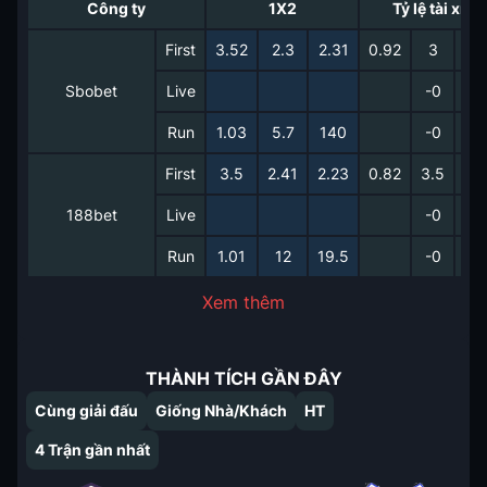
Công ty
1X2
Tỷ lệ tài xỉu
First
3.52
2.3
2.31
0.92
3
0.
Sbobet
Live
-0
Run
1.03
5.7
140
-0
First
3.5
2.41
2.23
0.82
3.5
0.
188bet
Live
-0
Run
1.01
12
19.5
-0
Xem thêm
THÀNH TÍCH GẦN ĐÂY
Cùng giải đấu
Giống Nhà/Khách
HT
4
Trận gần nhất