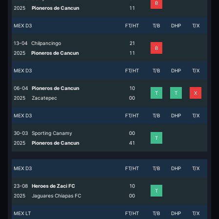
B
2025
Pioneros de Cancun
1
1
MEX D3
FT/HT
T/B
DHP
T/X
13-04
Chilpancingo
2
1
B
2025
Pioneros de Cancun
1
1
MEX D3
FT/HT
T/B
DHP
T/X
06-04
Pioneros de Cancun
1
0
T
T
X
2025
Zacatepec
0
0
MEX D3
FT/HT
T/B
DHP
T/X
30-03
Sporting Canamy
0
0
T
2025
Pioneros de Cancun
4
1
MEX D3
FT/HT
T/B
DHP
T/X
23-08
Heroes de Zaci FC
1
0
T
2025
Jaguares Chiapas FC
0
0
MEX LT
FT/HT
T/B
DHP
T/X