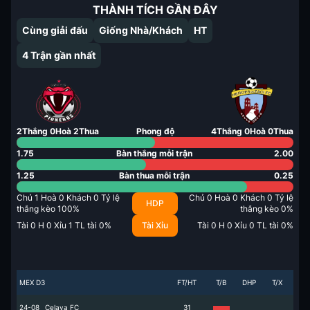
THÀNH TÍCH GẦN ĐÂY
Cùng giải đấu
Giống Nhà/Khách
HT
4
Trận gần nhất
2
Thắng
0
Hoà
2
Thua
Phong độ
4
Thắng
0
Hoà
0
Thua
1.75
Bàn thắng mỗi trận
2.00
1.25
Bàn thua mỗi trận
0.25
Chủ
1
Hoà
0
Khách
0
Tỷ lệ
Chủ
0
Hoà
0
Khách
0
Tỷ lệ
HDP
thắng kèo
100
%
thắng kèo
0
%
Tài
0
H
0
Xỉu
1
TL tài
0
%
Tài Xỉu
Tài
0
H
0
Xỉu
0
TL tài
0
%
MEX D3
FT/HT
T/B
DHP
T/X
24-08
Celaya FC
3
1