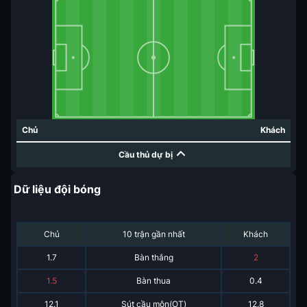
Chủ
Khách
Cầu thủ dự bị
Dữ liệu đội bóng
Chủ
10 trận gần nhất
Khách
1.7
Bàn thắng
2
1.5
Bàn thua
0.4
12.1
Sút cầu môn(OT)
12.8