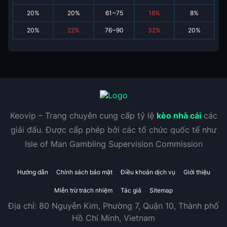
20
%
20
%
61~75
16
%
8
%
20
%
22
%
76~90
32
%
20
%
Keovip – Trang chuyên cung cấp tỷ lệ
kèo nhà cái
các
giải đấu. Được cấp phép bởi các tổ chức quốc tế như
Isle of Man Gambling Supervision Commission
Hướng dẫn
Chính sách bảo mật
Điều khoản dịch vụ
Giới thiệu
Miễn trừ trách nhiệm
Tác giả
Sitemap
Địa chỉ:
80 Nguyễn Kim, Phường 7, Quận 10, Thành phố
Hồ Chí Minh, Vietnam