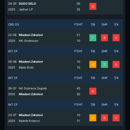
24-05
DUGO SELO
0
0
B
2025
Jadran LP
3
2
CRO D3
FT/HT
T/B
DHP
T/X
22-08
Mladost Zdralovi
2
1
T
B
X
2025
NK Grobnican
1
0
INT CF
FT/HT
T/B
DHP
T/X
09-08
Mladost Zdralovi
1
0
H
T
X
2025
Bijelo Brdo
1
0
INT CF
FT/HT
T/B
DHP
T/X
26-07
NK Dubrava Zagreb
4
3
B
2025
Mladost Zdralovi
3
0
INT CF
FT/HT
T/B
DHP
T/X
23-07
Mladost Zdralovi
1
0
H
B
X
2025
Radnik Krizevci
1
1