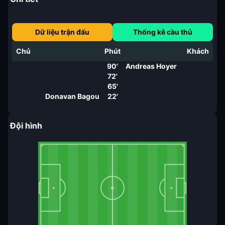
Dữ liệu trận đấu
Thống kê cầu thủ
Chủ
Phút
Khách
90'
Andreas Hoyer
72'
65'
Donavan Bagou
22'
Đội hình