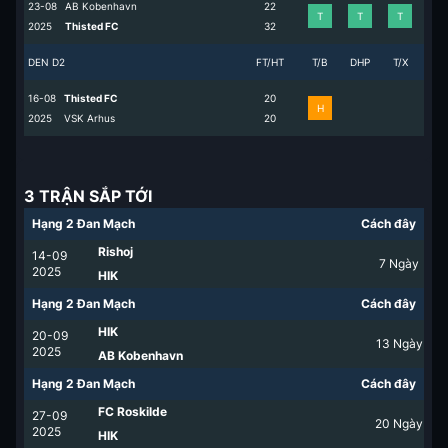
23-08
AB Kobenhavn
2
2
T
T
T
2025
Thisted FC
3
2
DEN D2
FT/HT
T/B
DHP
T/X
16-08
Thisted FC
2
0
H
2025
VSK Arhus
2
0
3 TRẬN SẮP TỚI
Hạng 2 Đan Mạch
Cách đây
Rishoj
14-09
7
Ngày
2025
HIK
Hạng 2 Đan Mạch
Cách đây
HIK
20-09
13
Ngày
2025
AB Kobenhavn
Hạng 2 Đan Mạch
Cách đây
FC Roskilde
27-09
20
Ngày
2025
HIK