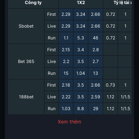
Công ty
1X2
Tỷ lệ tài xỉu
First
2.29
3.24
2.66
0.72
1
1
Sbobet
Live
2.29
3.24
2.66
0.72
1
1
Run
1.1
5.3
46
0.72
1
1
First
2.15
3.4
2.8
Bet 365
Live
2.2
3.5
2.7
Run
15
1.04
13
First
2.18
3.5
2.66
0.73
1
1
188bet
Live
2.22
3.5
2.59
1.12
1/1.5
0
Run
1.03
8.8
29
1.12
1/1.5
0
Xem thêm