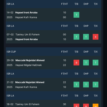
ISR LA
FT/HT
T/B
DHP
T/X
14-02
Hapoel Ironi Arraba
1
0
T
2025
Hapoel Kafr Kanna
0
0
ISR LA
FT/HT
T/B
DHP
T/X
07-02
Tzeirey Um El Fahem
0
0
T
T
X
2025
Hapoel Ironi Arraba
1
0
ISR CUP
FT/HT
T/B
DHP
T/X
29-08
Maccabi Nujeidat Ahmed
1
0
B
T
T
2025
Hapoel Migdal HaEmek
2
2
ISR LA
FT/HT
T/B
DHP
T/X
21-02
Maccabi Nujeidat Ahmed
2
2
T
T
T
2025
Hapoel Kafr Kanna
1
0
ISR LA
FT/HT
T/B
DHP
T/X
18-02
Tzeirey Um El Fahem
3
0
B
B
H