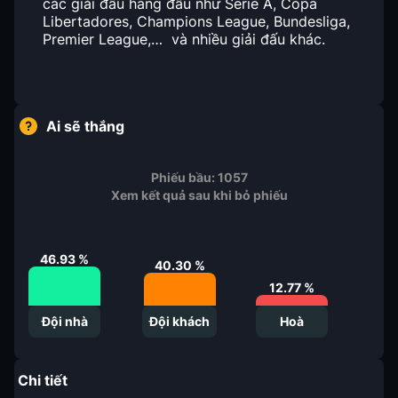
các giải đấu hàng đầu như Serie A, Copa
Libertadores, Champions League, Bundesliga,
Premier League,… và nhiều giải đấu khác.
Ai sẽ thắng
Phiếu bầu:
1057
Xem kết quả sau khi bỏ phiếu
46.93
%
40.30
%
12.77
%
Đội nhà
Đội khách
Hoà
Chi tiết