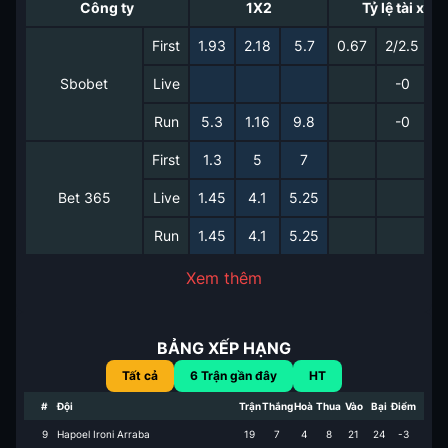
Công ty
1X2
Tỷ lệ tài xỉu
First
1.93
2.18
5.7
0.67
2/2.5
1
Sbobet
Live
-0
Run
5.3
1.16
9.8
-0
First
1.3
5
7
Bet 365
Live
1.45
4.1
5.25
Run
1.45
4.1
5.25
Xem thêm
BẢNG XẾP HẠNG
Tất cả
6
Trận gần đây
HT
#
Đội
Trận
Thắng
Hoà
Thua
Vào
Bại
Điểm
9
Hapoel Ironi Arraba
19
7
4
8
21
24
-3