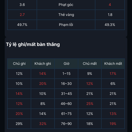
3.6
Phạt góc
4
2.7
Thẻ vàng
1.8
49.7%
Phạm lỗi
49.3%
Tỷ lệ ghi/mất bàn thắng
Chủ ghi
Khách ghi
Giờ
Chủ mất
Khách mất
12
%
14
%
1~15
9
%
17
%
10
%
20
%
16~30
12
%
6
%
14
%
10
%
31~45
21
%
21
%
12
%
8
%
46~60
25
%
21
%
20
%
14
%
61~75
12
%
13
%
29
%
32
%
76~90
18
%
19
%