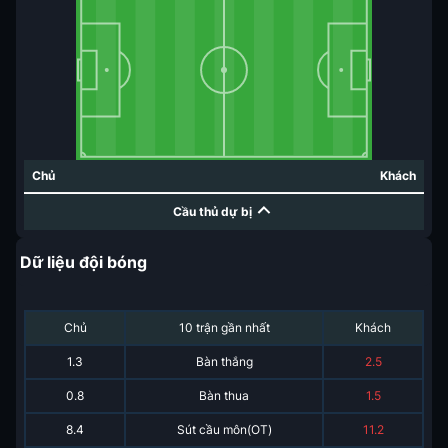
Chủ
Khách
Cầu thủ dự bị
Dữ liệu đội bóng
Chủ
10 trận gần nhất
Khách
1.3
Bàn thắng
2.5
0.8
Bàn thua
1.5
8.4
Sút cầu môn(OT)
11.2