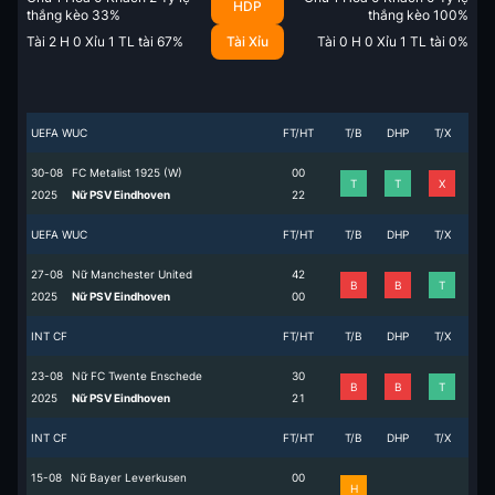
HDP
thắng kèo
33
%
thắng kèo
100
%
Tài
2
H
0
Xỉu
1
TL tài
67
%
Tài Xỉu
Tài
0
H
0
Xỉu
1
TL tài
0
%
UEFA WUC
FT/HT
T/B
DHP
T/X
30-08
FC Metalist 1925 (W)
0
0
T
T
X
2025
Nữ PSV Eindhoven
2
2
UEFA WUC
FT/HT
T/B
DHP
T/X
27-08
Nữ Manchester United
4
2
B
B
T
2025
Nữ PSV Eindhoven
0
0
INT CF
FT/HT
T/B
DHP
T/X
23-08
Nữ FC Twente Enschede
3
0
B
B
T
2025
Nữ PSV Eindhoven
2
1
INT CF
FT/HT
T/B
DHP
T/X
15-08
Nữ Bayer Leverkusen
0
0
H