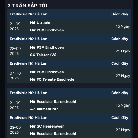
3 TRẬN SẮP TỚI
Eredivisie Nữ Hà Lan
Cách đây
Nữ Utrecht
21-09
15
Ngày
2025
Nữ PSV Eindhoven
Eredivisie Nữ Hà Lan
Cách đây
Nữ PSV Eindhoven
28-09
22
Ngày
2025
SC Telstar (W)
Eredivisie Nữ Hà Lan
Cách đây
Nữ PSV Eindhoven
04-10
27
Ngày
2025
Nữ FC Twente Enschede
Eredivisie Nữ Hà Lan
Cách đây
Nữ Excelsior Barendrecht
21-09
15
Ngày
2025
AZ Alkmaar Nữ
Eredivisie Nữ Hà Lan
Cách đây
Nữ SC Heerenveen
28-09
22
Ngày
2025
Nữ Excelsior Barendrecht