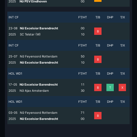
2025
Nữ PSV Eindhoven
0
0
INT CF
FT/HT
T/B
DHP
T/X
23-08
Nữ Excelsior Barendrecht
0
0
B
2025
SC Telstar (W)
1
0
INT CF
FT/HT
T/B
DHP
T/X
25-07
Nữ Feyenoord Rotterdam
5
0
B
2025
Nữ Excelsior Barendrecht
1
0
HOL WD1
FT/HT
T/B
DHP
T/X
17-05
Nữ Excelsior Barendrecht
1
1
B
T
X
2025
Nữ Ajax Amsterdam
3
0
HOL WD1
FT/HT
T/B
DHP
T/X
03-05
Nữ Feyenoord Rotterdam
7
1
B
2025
Nữ Excelsior Barendrecht
0
0