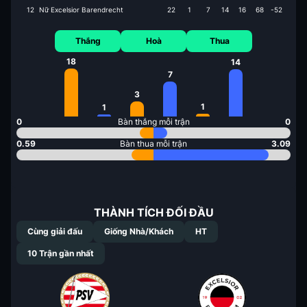
12
Nữ Excelsior Barendrecht
22
1
7
14
16
68
-52
Thắng
Hoà
Thua
18
14
7
3
1
1
0
Bàn thắng mỗi trận
0
0.59
Bàn thua mỗi trận
3.09
THÀNH TÍCH ĐỐI ĐẦU
Cùng giải đấu
Giống Nhà/Khách
HT
10
Trận gần nhất