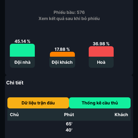
Phiếu bầu:
576
Xem kết quả sau khi bỏ phiếu
45.14
%
36.98
%
17.88
%
Đội nhà
Đội khách
Hoà
Chi tiết
Dữ liệu trận đấu
Thống kê cầu thủ
Chủ
Phút
Khách
65'
40'