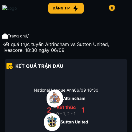
ĐĂNG TIP
/
Trang chủ
Kết quả trực tuyến Altrincham vs Sutton United,
livescore, 18:30 ngày 06/09
KẾT QUẢ TRẬN ĐẤU
National League Anh
06/09
18:30
Altrincham
Kết thúc
2
1
0 - 1, 2 - 1
Sutton United