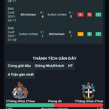
08-17
ENG
Conf
0
-
0
-
Altrincham
Sutton United
B
B
T
2021-
4
2
04-17
ENG
Conf
2
-
2
-
Sutton United
Altrincham
H
T
T
2021-
2
1
01-09
THÀNH TÍCH GẦN ĐÂY
Cùng giải đấu
Giống Nhà/Khách
HT
4
Trận gần nhất
2
Thắng
0
Hoà
2
Thua
Phong độ
1
Thắng
0
Hoà
3
Thua
1.50
Bàn thắng mỗi trận
1.75