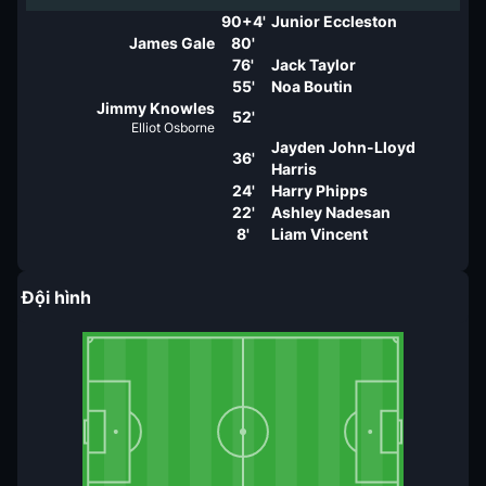
90+4'
Junior Eccleston
James Gale
80'
76'
Jack Taylor
55'
Noa Boutin
Jimmy Knowles
52'
Elliot Osborne
Jayden John-Lloyd
36'
Harris
24'
Harry Phipps
22'
Ashley Nadesan
8'
Liam Vincent
Đội hình