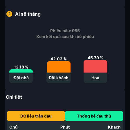
Ai sẽ thắng
Phiếu bầu:
985
Xem kết quả sau khi bỏ phiếu
45.79
%
42.03
%
12.18
%
Đội nhà
Đội khách
Hoà
Chi tiết
Dữ liệu trận đấu
Thống kê cầu thủ
Chủ
Phút
Khách