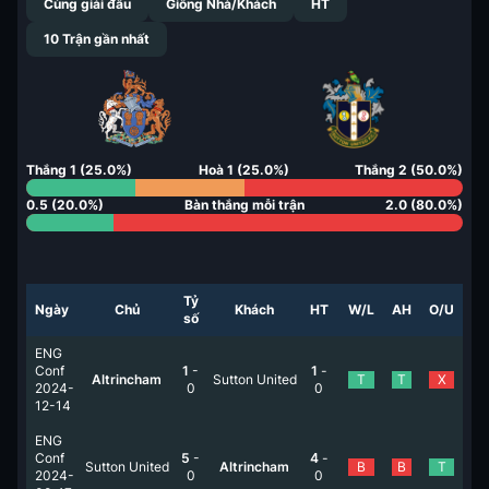
Cùng giải đấu
Giống Nhà/Khách
HT
10
Trận gần nhất
Thắng
1
(
25.0
%)
Hoà
1
(
25.0
%)
Thắng
2
(
50.0
%)
0.5
(
20.0
%)
Bàn thắng mỗi trận
2.0
(
80.0
%)
Tỷ
Ngày
Chủ
Khách
HT
W/L
AH
O/U
số
ENG
Conf
1
-
1
-
Altrincham
Sutton United
T
T
X
2024-
0
0
12-14
ENG
Conf
5
-
4
-
Sutton United
Altrincham
B
B
T
2024-
0
0