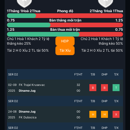
1
Thắng
1
Hoà
2
Thua
Phong độ
2
Thắng
1
Hoà
1
Thua
0.75
Bàn thắng mỗi trận
1.25
1.25
Bàn thua mỗi trận
0.75
Chủ
1
Hoà
1
Khách
2
Tỷ lệ
Chủ
2
Hoà
1
Khách
1
Tỷ lệ
HDP
thắng kèo
25
%
thắng kèo
50
%
Tài
2
H
0
Xỉu
2
TL tài
50
%
Tài Xỉu
Tài
2
H
0
Xỉu
2
TL tài
50
%
SER D2
FT/HT
T/B
DHP
T/X
02-09
FK Trajal Krusevac
3
2
B
B
T
2025
Dinamo Jug
0
0
SER D2
FT/HT
T/B
DHP
T/X
24-08
Dinamo Jug
0
0
H
H
X
2025
FK Dubocica
0
0
SER D2
FT/HT
T/B
DHP
T/X