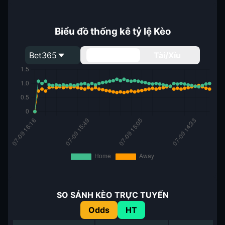
Biểu đồ thống kê tỷ lệ Kèo
Bet365
Handicap
Tài/Xỉu
SO SÁNH KÈO TRỰC TUYẾN
Odds
HT