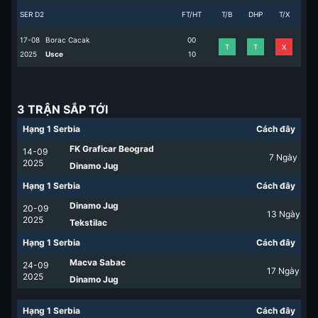
SER D2
FT/HT
T/B
DHP
T/X
17-08
Borac Cacak
0
0
T
T
X
2025
Usce
1
0
3 TRẬN SẮP TỚI
Hạng 1 Serbia
Cách đây
FK Graficar Beograd
14-09
7
Ngày
2025
Dinamo Jug
Hạng 1 Serbia
Cách đây
Dinamo Jug
20-09
13
Ngày
2025
Tekstilac
Hạng 1 Serbia
Cách đây
Macva Sabac
24-09
17
Ngày
2025
Dinamo Jug
Hạng 1 Serbia
Cách đây