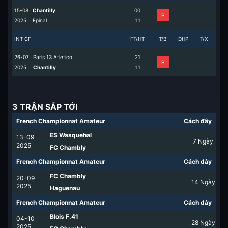
15-08
Chantilly
0
0
B
2025
Epinal
1
1
INT CF
FT/HT
T/B
DHP
T/X
26-07
Paris 13 Atletico
2
1
B
2025
Chantilly
1
1
3 TRẬN SẮP TỚI
French Championnat Amateur
Cách đây
ES Wasquehal
13-09
7
Ngày
2025
FC Chambly
French Championnat Amateur
Cách đây
FC Chambly
20-09
14
Ngày
2025
Haguenau
French Championnat Amateur
Cách đây
Blois F.41
04-10
28
Ngày
2025