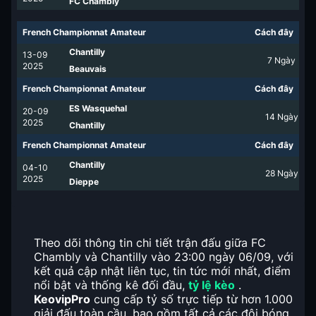
FC Chambly
French Championnat Amateur
Cách đây
Chantilly
13-09
7
Ngày
2025
Beauvais
French Championnat Amateur
Cách đây
ES Wasquehal
20-09
14
Ngày
2025
Chantilly
French Championnat Amateur
Cách đây
Chantilly
04-10
28
Ngày
2025
Dieppe
Theo dõi thông tin chi tiết trận đấu giữa FC
Chambly và Chantilly vào 23:00 ngày 06/09, với
kết quả cập nhật liên tục, tin tức mới nhất, điểm
nổi bật và thống kê đối đầu,
tỷ lệ kèo
.
KeovipPro
cung cấp tỷ số trực tiếp từ hơn 1.000
giải đấu toàn cầu, bao gồm tất cả các đội bóng