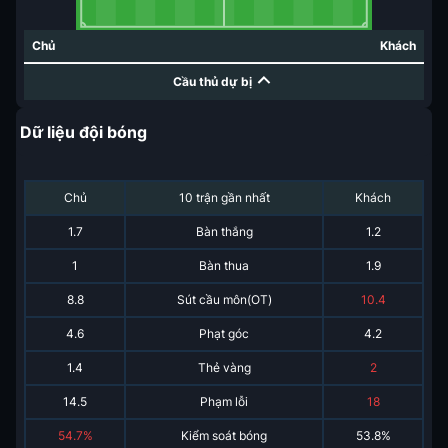
Chủ
Khách
Cầu thủ dự bị
Dữ liệu đội bóng
Chủ
10 trận gần nhất
Khách
1.7
Bàn thắng
1.2
1
Bàn thua
1.9
8.8
Sút cầu môn(OT)
10.4
4.6
Phạt góc
4.2
1.4
Thẻ vàng
2
14.5
Phạm lỗi
18
54.7%
Kiểm soát bóng
53.8%