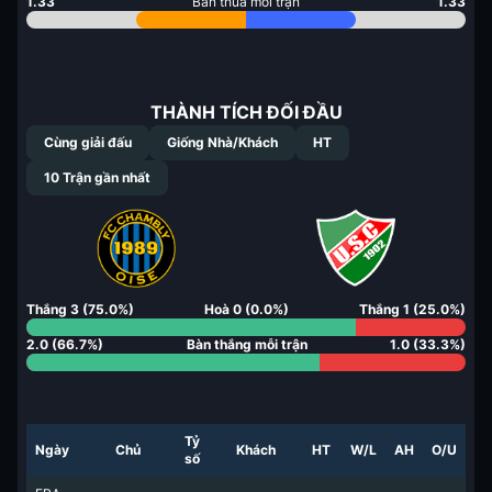
1.33
Bàn thua mỗi trận
1.33
THÀNH TÍCH ĐỐI ĐẦU
Cùng giải đấu
Giống Nhà/Khách
HT
10
Trận gần nhất
Thắng
3
(
75.0
%)
Hoà
0
(
0.0
%)
Thắng
1
(
25.0
%)
2.0
(
66.7
%)
Bàn thắng mỗi trận
1.0
(
33.3
%)
Tỷ
Ngày
Chủ
Khách
HT
W/L
AH
O/U
số