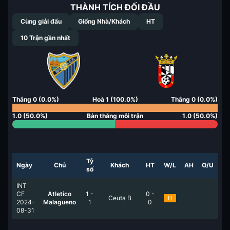
THÀNH TÍCH ĐỐI ĐẦU
Cùng giải đấu
Giống Nhà/Khách
HT
10
Trận gần nhất
Thắng
0
(
0.0
%)
Hoà
1
(
100.0
%)
Thắng
0
(
0.0
%)
1.0
(
50.0
%)
Bàn thắng mỗi trận
1.0
(
50.0
%)
Tỷ
Ngày
Chủ
Khách
HT
W/L
AH
O/U
số
INT
CF
Atletico
1
-
0
-
Ceuta B
H
2024-
Malagueno
1
0
08-31