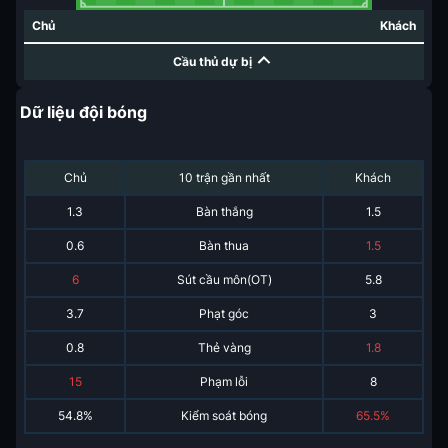
Chủ
Khách
Cầu thủ dự bị
Dữ liệu đội bóng
Chủ
10 trận gần nhất
Khách
1.3
Bàn thắng
1.5
0.6
Bàn thua
1.5
6
Sút cầu môn(OT)
5.8
3.7
Phạt góc
3
0.8
Thẻ vàng
1.8
15
Phạm lỗi
8
54.8%
Kiểm soát bóng
65.5%