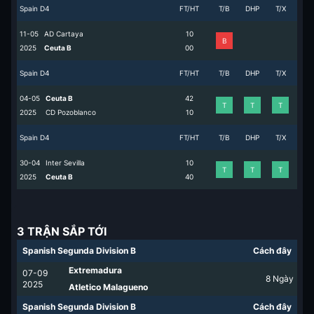
Spain D4
FT/HT
T/B
DHP
T/X
11-05
AD Cartaya
1
0
B
2025
Ceuta B
0
0
Spain D4
FT/HT
T/B
DHP
T/X
04-05
Ceuta B
4
2
T
T
T
2025
CD Pozoblanco
1
0
Spain D4
FT/HT
T/B
DHP
T/X
30-04
Inter Sevilla
1
0
T
T
T
2025
Ceuta B
4
0
3 TRẬN SẮP TỚI
Spanish Segunda Division B
Cách đây
Extremadura
07-09
8
Ngày
2025
Atletico Malagueno
Spanish Segunda Division B
Cách đây