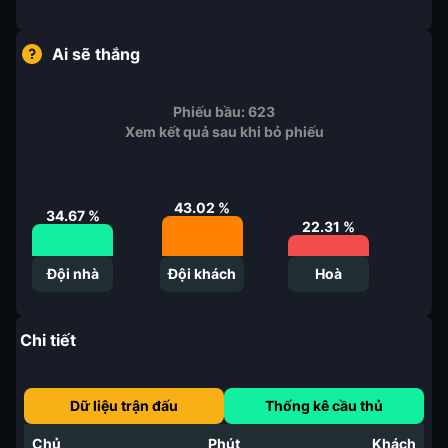
Ai sẽ thắng
Phiếu bầu:
623
Xem kết quả sau khi bỏ phiếu
43.02
%
34.67
%
22.31
%
Đội nhà
Đội khách
Hoà
Chi tiết
Dữ liệu trận đấu
Thống kê cầu thủ
Chủ
Phút
Khách