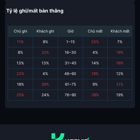
Tỷ lệ ghi/mất bàn thắng
Chủ ghi
Khách ghi
Giờ
Chủ mất
Khách mất
11
%
8
%
1~15
23
%
7
%
8
%
22
%
16~30
4
%
19
%
13
%
13
%
31~45
14
%
19
%
23
%
4
%
46~60
19
%
12
%
18
%
26
%
61~75
9
%
21
%
25
%
24
%
76~90
28
%
19
%