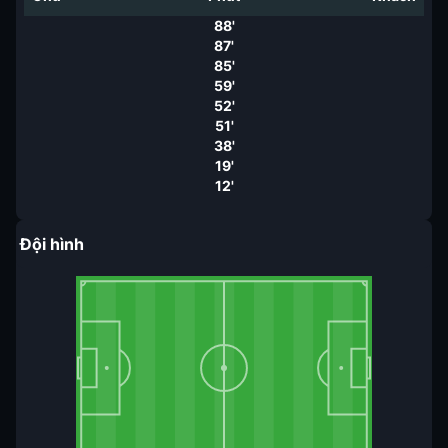
88'
87'
85'
59'
52'
51'
38'
19'
12'
Đội hình