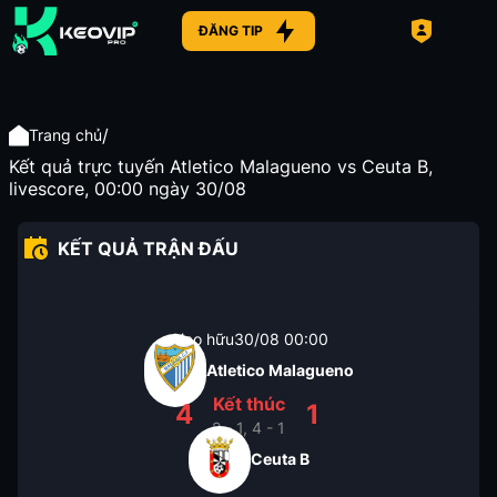
ĐĂNG TIP
/
Trang chủ
Kết quả trực tuyến Atletico Malagueno vs Ceuta B,
livescore, 00:00 ngày 30/08
KẾT QUẢ TRẬN ĐẤU
Giao hữu
30/08
00:00
Atletico Malagueno
Kết thúc
4
1
2 - 1, 4 - 1
Ceuta B