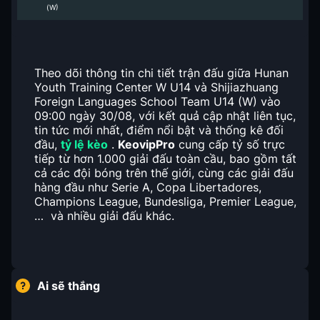
(W)
Theo dõi thông tin chi tiết trận đấu giữa Hunan
Youth Training Center W U14 và Shijiazhuang
Foreign Languages School Team U14 (W) vào
09:00 ngày 30/08, với kết quả cập nhật liên tục,
tin tức mới nhất, điểm nổi bật và thống kê đối
đầu,
tỷ lệ kèo
.
KeovipPro
cung cấp tỷ số trực
tiếp từ hơn 1.000 giải đấu toàn cầu, bao gồm tất
cả các đội bóng trên thế giới, cùng các giải đấu
hàng đầu như Serie A, Copa Libertadores,
Champions League, Bundesliga, Premier League,
… và nhiều giải đấu khác.
Ai sẽ thắng