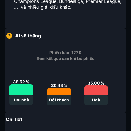
Champions League, Bundesliga, Premier League,
… và nhiều giải đấu khác.
Ai sẽ thắng
Phiếu bầu:
1220
Xem kết quả sau khi bỏ phiếu
38.52
%
35.00
%
26.48
%
Đội nhà
Đội khách
Hoà
Chi tiết