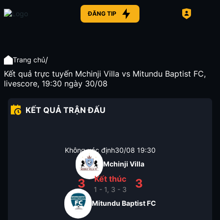
ĐĂNG TIP
/
Trang chủ
Kết quả trực tuyến Mchinji Villa vs Mitundu Baptist FC,
livescore, 19:30 ngày 30/08
KẾT QUẢ TRẬN ĐẤU
Không xác định
30/08
19:30
Mchinji Villa
Kết thúc
3
3
1 - 1, 3 - 3
Mitundu Baptist FC