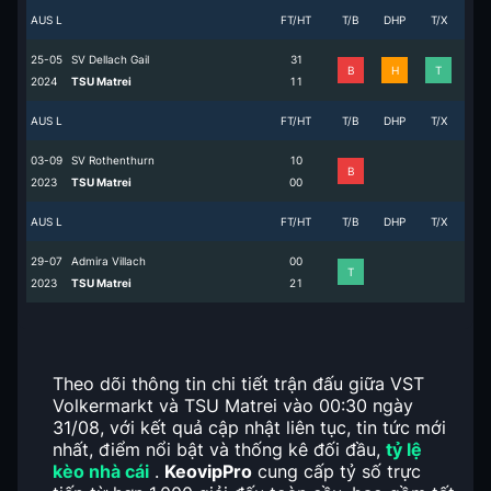
AUS L
FT/HT
T/B
DHP
T/X
25-05
SV Dellach Gail
3
1
B
H
T
2024
TSU Matrei
1
1
AUS L
FT/HT
T/B
DHP
T/X
03-09
SV Rothenthurn
1
0
B
2023
TSU Matrei
0
0
AUS L
FT/HT
T/B
DHP
T/X
29-07
Admira Villach
0
0
T
2023
TSU Matrei
2
1
Theo dõi thông tin chi tiết trận đấu giữa VST
Volkermarkt và TSU Matrei vào 00:30 ngày
31/08, với kết quả cập nhật liên tục, tin tức mới
nhất, điểm nổi bật và thống kê đối đầu,
tỷ lệ
kèo nhà cái
.
KeovipPro
cung cấp tỷ số trực