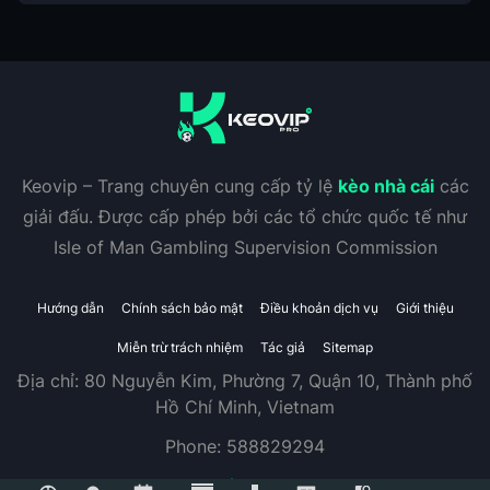
Keovip – Trang chuyên cung cấp tỷ lệ
kèo nhà cái
các
giải đấu. Được cấp phép bởi các tổ chức quốc tế như
Isle of Man Gambling Supervision Commission
Hướng dẫn
Chính sách bảo mật
Điều khoản dịch vụ
Giới thiệu
Miễn trừ trách nhiệm
Tác giả
Sitemap
Địa chỉ:
80 Nguyễn Kim, Phường 7, Quận 10, Thành phố
Hồ Chí Minh, Vietnam
Phone:
588829294