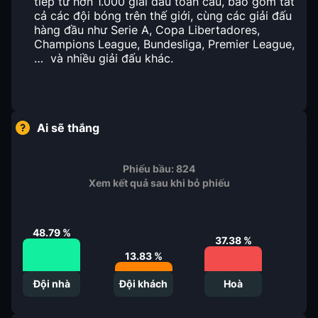
tiếp từ hơn 1.000 giải đấu toàn cầu, bao gồm tất
cả các đội bóng trên thế giới, cùng các giải đấu
hàng đầu như Serie A, Copa Libertadores,
Champions League, Bundesliga, Premier League,
… và nhiều giải đấu khác.
Ai sẽ thắng
Phiếu bầu:
824
Xem kết quả sau khi bỏ phiếu
48.79
%
37.38
%
13.83
%
Đội nhà
Đội khách
Hoà