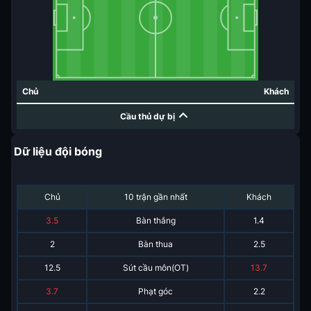
Chủ
Khách
Cầu thủ dự bị
Dữ liệu đội bóng
Chủ
10 trận gần nhất
Khách
3.5
Bàn thắng
1.4
2
Bàn thua
2.5
12.5
Sút cầu môn(OT)
13.7
3.7
Phạt góc
2.2