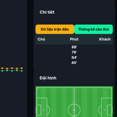
Chi tiết
Dữ liệu trận đấu
Thống kê cầu thủ
Chủ
Phút
Khách
88'
76'
64'
40'
Đội hình