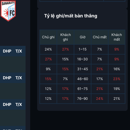
Tỷ lệ ghi/mất bàn thắng
Khách
Khách
Chủ ghi
Giờ
Chủ mất
ghi
mất
24
%
27
%
1~15
7
%
9
%
DHP
T/X
27
%
15
%
16~30
7
%
9
%
9
%
15
%
31~45
21
%
16
%
DHP
T/X
15
%
7
%
46~60
17
%
23
%
12
%
17
%
61~75
21
%
19
%
12
%
17
%
76~90
24
%
21
%
DHP
T/X