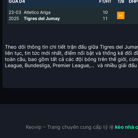
GUA D4
FT/HT
T/B
DHP
23-03
Atletico Ariga
1
0
H
2025
Tigres del Jumay
1
1
Theo dõi thông tin chi tiết trận đấu giữa Tigres del Ju
liên tục, tin tức mới nhất, điểm nổi bật và thống kê đối 
toàn cầu, bao gồm tất cả các đội bóng trên thế giới, cù
League, Bundesliga, Premier League,… và nhiều giải đấu
Keovip – Trang chuyên cung cấp tỷ lệ
kèo nhà c