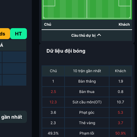
Chủ
Khách
ds
HT
Cầu thủ dự bị
 Á
Dữ liệu đội bóng
Chủ
10 trận gần nhất
Khách
1
Bàn thắng
1.9
2.5
Bàn thua
0.8
12.3
Sút cầu môn(OT)
10.7
3.6
Phạt góc
5.3
 gần nhất
2.3
Thẻ vàng
3.7
49.3%
Phạm lỗi
50.9%