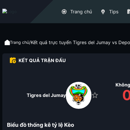
Trang chủ
Tips
/
Kết quả trực tuyến Tigres del Jumay vs Depo
Trang chủ
KẾT QUẢ TRẬN ĐẤU
Không
Tigres del Jumay
Biểu đồ thống kê tỷ lệ Kèo