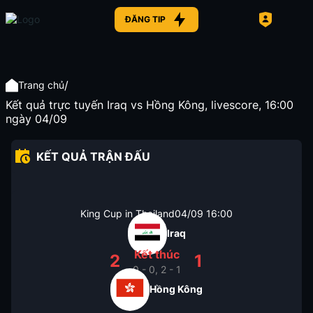
ĐĂNG TIP
/
Trang chủ
Kết quả trực tuyến Iraq vs Hồng Kông, livescore, 16:00
ngày 04/09
KẾT QUẢ TRẬN ĐẤU
King Cup in Thailand
04/09
16:00
Iraq
Kết thúc
2
1
0 - 0, 2 - 1
Hồng Kông