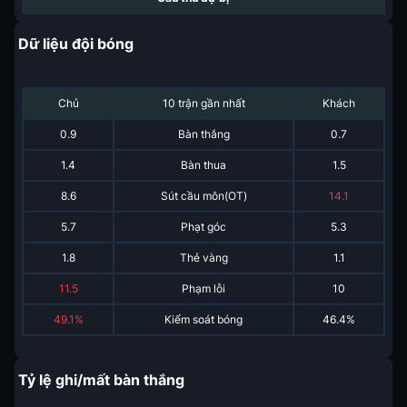
Dữ liệu đội bóng
Chủ
10 trận gần nhất
Khách
0.9
Bàn thắng
0.7
1.4
Bàn thua
1.5
8.6
Sút cầu môn(OT)
14.1
5.7
Phạt góc
5.3
1.8
Thẻ vàng
1.1
11.5
Phạm lỗi
10
49.1%
Kiểm soát bóng
46.4%
Tỷ lệ ghi/mất bàn thắng