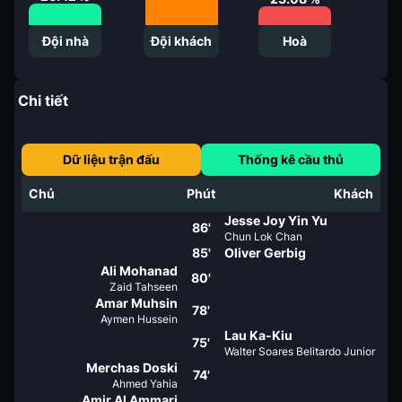
Đội nhà
Đội khách
Hoà
Chi tiết
Dữ liệu trận đấu
Thống kê cầu thủ
Chủ
Phút
Khách
Jesse Joy Yin Yu
86'
Chun Lok Chan
85'
Oliver Gerbig
Ali Mohanad
80'
Zaid Tahseen
Amar Muhsin
78'
Aymen Hussein
Lau Ka-Kiu
75'
Walter Soares Belitardo Junior
Merchas Doski
74'
Ahmed Yahia
Amir Al Ammari