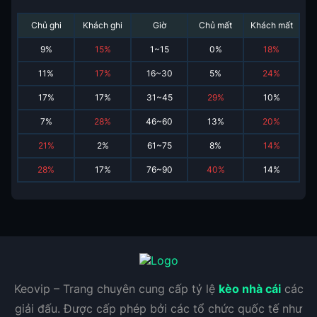
Chủ ghi
Khách ghi
Giờ
Chủ mất
Khách mất
9
%
15
%
1~15
0
%
18
%
11
%
17
%
16~30
5
%
24
%
17
%
17
%
31~45
29
%
10
%
7
%
28
%
46~60
13
%
20
%
21
%
2
%
61~75
8
%
14
%
28
%
17
%
76~90
40
%
14
%
Keovip – Trang chuyên cung cấp tỷ lệ
kèo nhà cái
các
giải đấu. Được cấp phép bởi các tổ chức quốc tế như