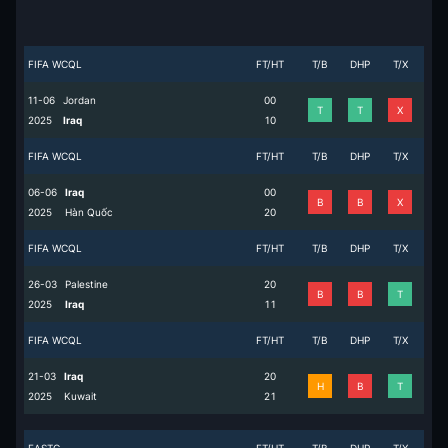
FIFA WCQL
FT/HT
T/B
DHP
T/X
11-06
Jordan
0
0
T
T
X
2025
Iraq
1
0
FIFA WCQL
FT/HT
T/B
DHP
T/X
06-06
Iraq
0
0
B
B
X
2025
Hàn Quốc
2
0
FIFA WCQL
FT/HT
T/B
DHP
T/X
26-03
Palestine
2
0
B
B
T
2025
Iraq
1
1
FIFA WCQL
FT/HT
T/B
DHP
T/X
21-03
Iraq
2
0
H
B
T
2025
Kuwait
2
1