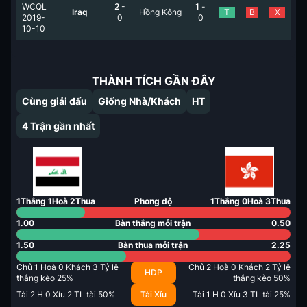
WCQL
2
-
1
-
Iraq
Hồng Kông
T
B
X
2019-
0
0
10-10
THÀNH TÍCH GẦN ĐÂY
Cùng giải đấu
Giống Nhà/Khách
HT
4
Trận gần nhất
1
Thắng
1
Hoà
2
Thua
Phong độ
1
Thắng
0
Hoà
3
Thua
1.00
Bàn thắng mỗi trận
0.50
1.50
Bàn thua mỗi trận
2.25
Chủ
1
Hoà
0
Khách
3
Tỷ lệ
Chủ
2
Hoà
0
Khách
2
Tỷ lệ
HDP
thắng kèo
25
%
thắng kèo
50
%
Tài
2
H
0
Xỉu
2
TL tài
50
%
Tài Xỉu
Tài
1
H
0
Xỉu
3
TL tài
25
%