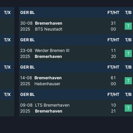
T/X
GER BL
FT/HT
T/B
30-08
Bremerhaven
3
1
T
2025
BTS Neustadt
0
0
T/X
GER BL
FT/HT
T/B
23-08
Werder Bremen III
1
1
T
2025
Bremerhaven
2
0
T/X
GER BL
FT/HT
T/B
14-08
Bremerhaven
6
1
T
2025
Habenhauser
0
0
T/X
GER BL
FT/HT
T/B
09-08
LTS Bremerhaven
1
0
T
2025
Bremerhaven
2
1