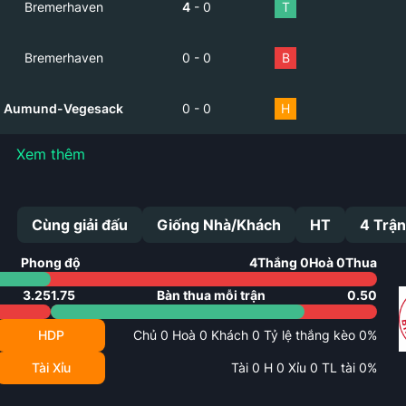
Bremerhaven
4
-
0
T
Bremerhaven
0
-
0
B
Aumund-Vegesack
0
-
0
H
Xem thêm
Cùng giải đấu
Giống Nhà/Khách
HT
4
Trận
Phong độ
4
Thắng
0
Hoà
0
Thua
3.25
1.75
Bàn thua mỗi trận
0.50
HDP
Chủ
0
Hoà
0
Khách
0
Tỷ lệ thắng kèo
0
%
Tài Xỉu
Tài
0
H
0
Xỉu
0
TL tài
0
%