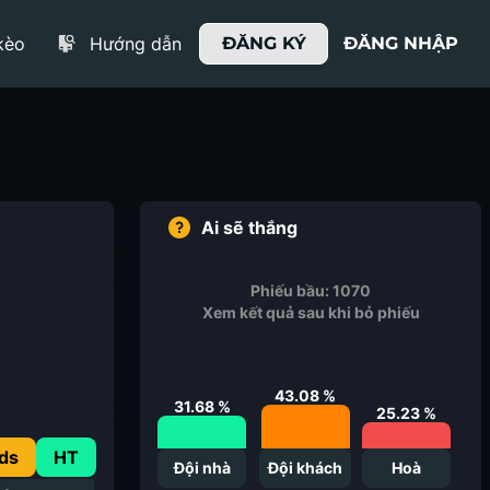
kèo
Hướng dẫn
ĐĂNG KÝ
ĐĂNG NHẬP
Ai sẽ thắng
Phiếu bầu:
1070
Xem kết quả sau khi bỏ phiếu
43.08
%
31.68
%
25.23
%
ds
HT
Đội nhà
Đội khách
Hoà