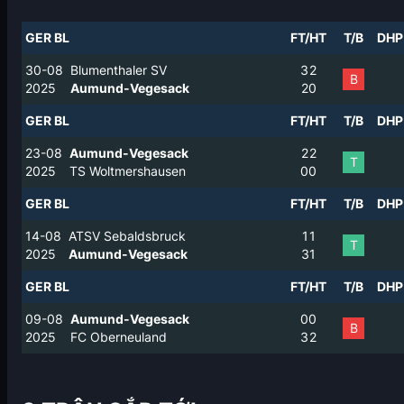
GER BL
FT/HT
T/B
DHP
30-08
Blumenthaler SV
3
2
B
2025
Aumund-Vegesack
2
0
GER BL
FT/HT
T/B
DHP
23-08
Aumund-Vegesack
2
2
T
2025
TS Woltmershausen
0
0
GER BL
FT/HT
T/B
DHP
14-08
ATSV Sebaldsbruck
1
1
T
2025
Aumund-Vegesack
3
1
GER BL
FT/HT
T/B
DHP
09-08
Aumund-Vegesack
0
0
B
2025
FC Oberneuland
3
2