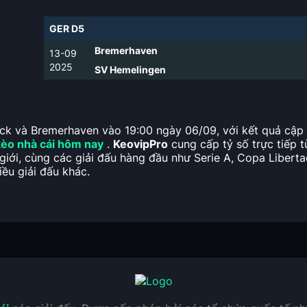
GER D5
Bremerhaven
13-09
2025
SV Hemelingen
ack và Bremerhaven vào 19:00 ngày 06/09, với kết quả cập 
kèo nhà cái hôm nay
.
KeovipPro
cung cấp tỷ số trực tiếp t
giới, cùng các giải đấu hàng đầu như Serie A, Copa Liberta
ều giải đấu khác.