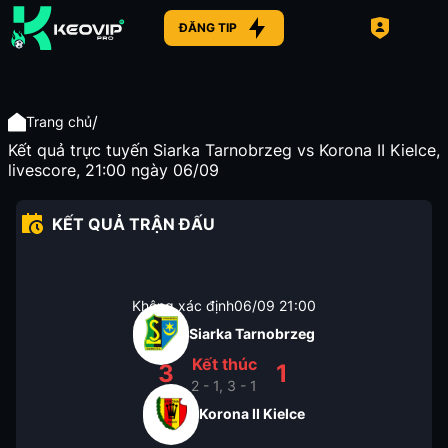
ĐĂNG TIP
/
Trang chủ
Kết quả trực tuyến Siarka Tarnobrzeg vs Korona II Kielce,
livescore, 21:00 ngày 06/09
KẾT QUẢ TRẬN ĐẤU
Không xác định
06/09
21:00
Siarka Tarnobrzeg
Kết thúc
3
1
2 - 1, 3 - 1
Korona II Kielce