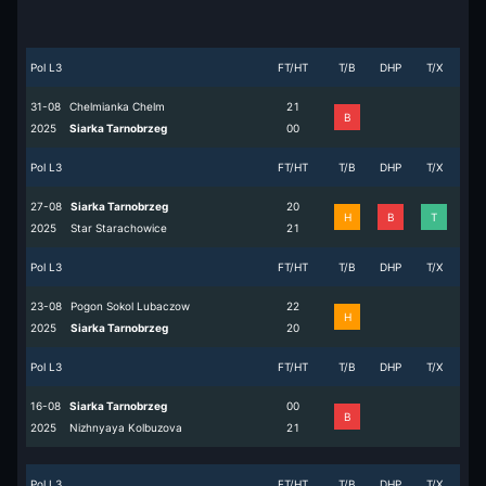
Pol L3
FT/HT
T/B
DHP
T/X
31-08
Chelmianka Chelm
2
1
B
2025
Siarka Tarnobrzeg
0
0
Pol L3
FT/HT
T/B
DHP
T/X
27-08
Siarka Tarnobrzeg
2
0
H
B
T
2025
Star Starachowice
2
1
Pol L3
FT/HT
T/B
DHP
T/X
23-08
Pogon Sokol Lubaczow
2
2
H
2025
Siarka Tarnobrzeg
2
0
Pol L3
FT/HT
T/B
DHP
T/X
16-08
Siarka Tarnobrzeg
0
0
B
2025
Nizhnyaya Kolbuzova
2
1
Pol L3
FT/HT
T/B
DHP
T/X