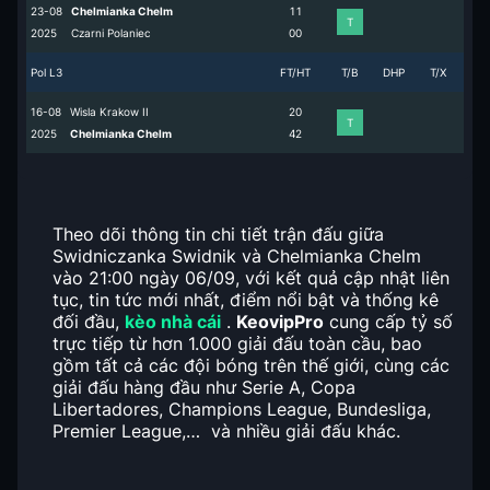
23-08
Chelmianka Chelm
1
1
T
2025
Czarni Polaniec
0
0
Pol L3
FT/HT
T/B
DHP
T/X
16-08
Wisla Krakow II
2
0
T
2025
Chelmianka Chelm
4
2
Theo dõi thông tin chi tiết trận đấu giữa
Swidniczanka Swidnik và Chelmianka Chelm
vào 21:00 ngày 06/09, với kết quả cập nhật liên
tục, tin tức mới nhất, điểm nổi bật và thống kê
đối đầu,
kèo nhà cái
.
KeovipPro
cung cấp tỷ số
trực tiếp từ hơn 1.000 giải đấu toàn cầu, bao
gồm tất cả các đội bóng trên thế giới, cùng các
giải đấu hàng đầu như Serie A, Copa
Libertadores, Champions League, Bundesliga,
Premier League,… và nhiều giải đấu khác.