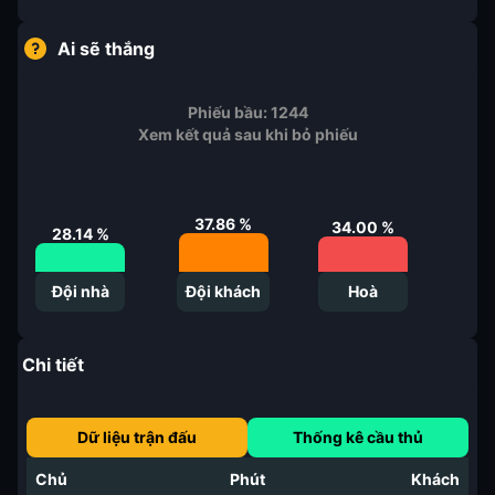
Ai sẽ thắng
Phiếu bầu:
1244
Xem kết quả sau khi bỏ phiếu
37.86
%
34.00
%
28.14
%
Đội nhà
Đội khách
Hoà
Chi tiết
Dữ liệu trận đấu
Thống kê cầu thủ
Chủ
Phút
Khách