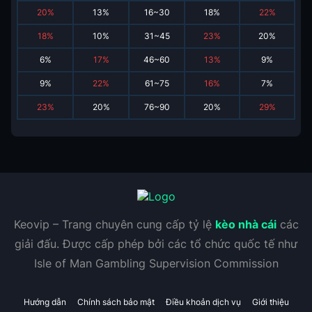
20
%
13
%
16~30
18
%
22
%
18
%
10
%
31~45
23
%
20
%
6
%
17
%
46~60
13
%
9
%
9
%
22
%
61~75
16
%
7
%
23
%
20
%
76~90
20
%
29
%
Keovip – Trang chuyên cung cấp tỷ lệ
kèo nhà cái
các
giải đấu. Được cấp phép bởi các tổ chức quốc tế như
Isle of Man Gambling Supervision Commission
Hướng dẫn
Chính sách bảo mật
Điều khoản dịch vụ
Giới thiệu