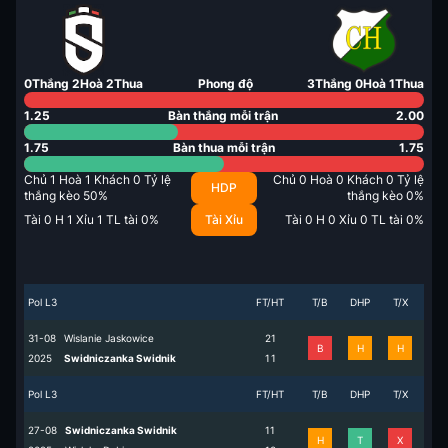
0
Thắng
2
Hoà
2
Thua
Phong độ
3
Thắng
0
Hoà
1
Thua
1.25
Bàn thắng mỗi trận
2.00
1.75
Bàn thua mỗi trận
1.75
Chủ
1
Hoà
1
Khách
0
Tỷ lệ
Chủ
0
Hoà
0
Khách
0
Tỷ lệ
HDP
thắng kèo
50
%
thắng kèo
0
%
Tài
0
H
1
Xỉu
1
TL tài
0
%
Tài Xỉu
Tài
0
H
0
Xỉu
0
TL tài
0
%
Pol L3
FT/HT
T/B
DHP
T/X
31-08
Wislanie Jaskowice
2
1
B
H
H
2025
Swidniczanka Swidnik
1
1
Pol L3
FT/HT
T/B
DHP
T/X
27-08
Swidniczanka Swidnik
1
1
H
T
X