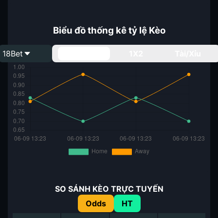
Biểu đồ thống kê tỷ lệ Kèo
18Bet
Handicap
1X2
Tài/Xỉu
SO SÁNH KÈO TRỰC TUYẾN
Odds
HT