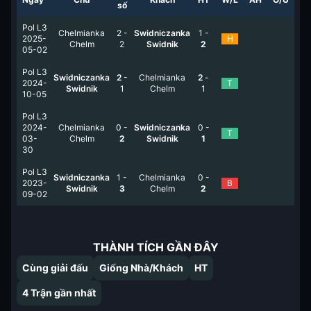
số
Pol L3
Chelmianka
2
-
Swidniczanka
1
-
2025-
H
Chelm
2
Swidnik
2
05-02
Pol L3
Swidniczanka
2
-
Chelmianka
2
-
2024-
T
Swidnik
1
Chelm
1
10-05
Pol L3
2024-
Chelmianka
0
-
Swidniczanka
0
-
T
03-
Chelm
2
Swidnik
1
30
Pol L3
Swidniczanka
1
-
Chelmianka
0
-
2023-
B
Swidnik
3
Chelm
2
09-02
THÀNH TÍCH GẦN ĐÂY
Cùng giải đấu
Giống Nhà/Khách
HT
4
Trận gần nhất