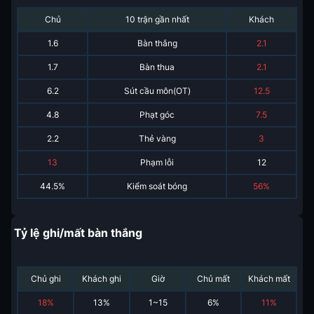
Chủ
10 trận gần nhất
Khách
1.6
Bàn thắng
2.1
1.7
Bàn thua
2.1
6.2
Sút cầu môn(OT)
12.5
4.8
Phạt góc
7.5
2.2
Thẻ vàng
3
13
Phạm lỗi
12
44.5%
Kiểm soát bóng
56%
Tỷ lệ ghi/mất bàn thắng
Chủ ghi
Khách ghi
Giờ
Chủ mất
Khách mất
18
%
13
%
1~15
6
%
11
%