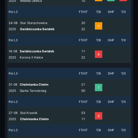
2025
Wisloka Debica
1
0
Pol L3
FT/HT
T/B
DHP
T/X
24-08
Star Starachowice
2
0
H
2025
Swidniczanka Swidnik
2
2
Pol L3
FT/HT
T/B
DHP
T/X
16-08
Swidniczanka Swidnik
1
1
B
2025
Korona II Kielce
2
2
Pol L3
FT/HT
T/B
DHP
T/X
31-08
Chelmianka Chelm
2
1
T
2025
Siarka Tarnobrzeg
0
0
Pol L3
FT/HT
T/B
DHP
T/X
27-08
Stal Krasnik
5
3
B
2025
Chelmianka Chelm
1
1
Pol L3
FT/HT
T/B
DHP
T/X