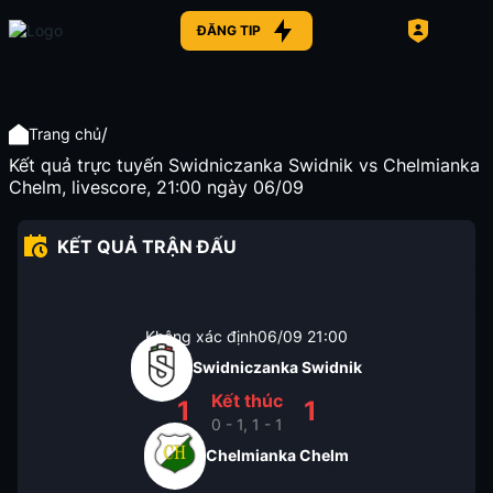
ĐĂNG TIP
/
Trang chủ
Kết quả trực tuyến Swidniczanka Swidnik vs Chelmianka
Chelm, livescore, 21:00 ngày 06/09
KẾT QUẢ TRẬN ĐẤU
Không xác định
06/09
21:00
Swidniczanka Swidnik
Kết thúc
1
1
0 - 1, 1 - 1
Chelmianka Chelm