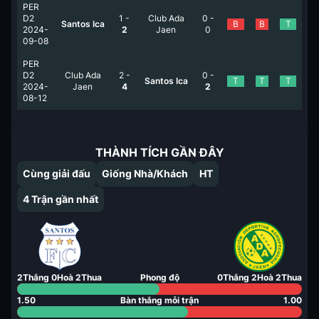
PER
D2
1
-
Club Ada
0
-
Santos Ica
B
B
T
2024-
2
Jaen
0
09-08
PER
D2
Club Ada
2
-
0
-
Santos Ica
T
T
T
2024-
Jaen
4
2
08-12
THÀNH TÍCH GẦN ĐÂY
Cùng giải đấu
Giống Nhà/Khách
HT
4
Trận gần nhất
2
Thắng
0
Hoà
2
Thua
Phong độ
0
Thắng
2
Hoà
2
Thua
1.50
Bàn thắng mỗi trận
1.00