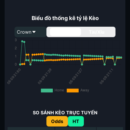
Biểu đồ thống kê tỷ lệ Kèo
Crown
Handicap
Tài/Xỉu
SO SÁNH KÈO TRỰC TUYẾN
Odds
HT