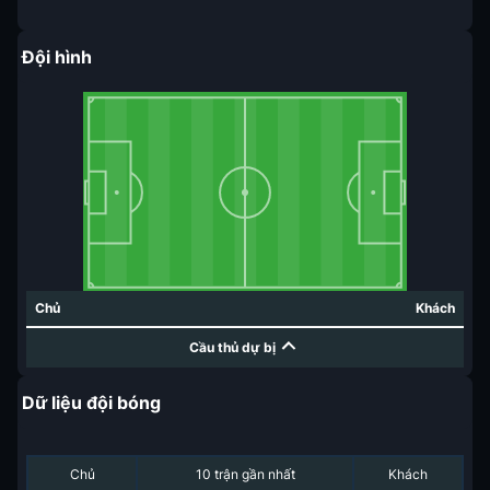
Đội hình
Chủ
Khách
Cầu thủ dự bị
Dữ liệu đội bóng
Chủ
10 trận gần nhất
Khách