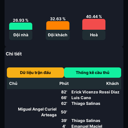
40.44
%
32.63
%
26.93
%
Đội nhà
Đội khách
Hoà
Chi tiết
Dữ liệu trận đấu
Thống kê cầu thủ
Chủ
Phút
Khách
82'
Erick Vicenzo Rossi Diaz
66'
Luis Cano
62'
Thiago Salinas
Miguel Angel Curiel
50'
Arteaga
39'
Thiago Salinas
4'
Emanuel Maciel