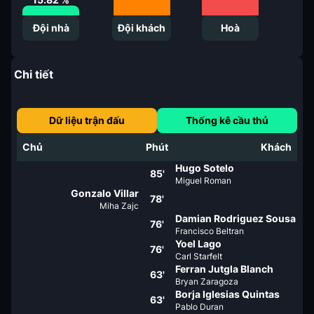
Đội nhà
Đội khách
Hoà
Chi tiết
Dữ liệu trận đấu
Thống kê cầu thủ
Chủ
Phút
Khách
Hugo Sotelo
85'
Miguel Roman
Gonzalo Villar
78'
Miha Zajc
Damian Rodriguez Sousa
76'
Francisco Beltran
Yoel Lago
76'
Carl Starfelt
Ferran Jutgla Blanch
63'
Bryan Zaragoza
Borja Iglesias Quintas
63'
Pablo Duran