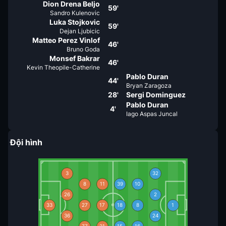
Dion Drena Beljo
59'
Sandro Kulenovic
Luka Stojkovic
59'
Dejan Ljubicic
Matteo Perez Vinlof
46'
Bruno Goda
Monsef Bakrar
46'
Kevin Theopile-Catherine
Pablo Duran
44'
Bryan Zaragoza
28'
Sergi Dominguez
Pablo Duran
4'
Iago Aspas Juncal
Đội hình
3
32
8
11
39
10
26
2
33
27
17
18
8
1
36
24