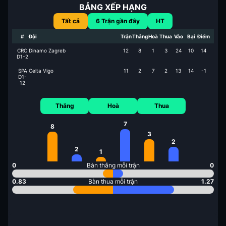
BẢNG XẾP HẠNG
Tất cả
6
Trận gần đây
HT
#
Đội
Trận
Thắng
Hoà
Thua
Vào
Bại
Điểm
CRO
Dinamo Zagreb
12
8
1
3
24
10
14
D1-2
SPA
Celta Vigo
11
2
7
2
13
14
-1
D1-
12
Thắng
Hoà
Thua
7
8
3
2
2
1
0
Bàn thắng mỗi trận
0
0.83
Bàn thua mỗi trận
1.27