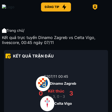
ĐĂNG TIP
/
Trang chủ
Kết quả trực tuyến Dinamo Zagreb vs Celta Vigo,
livescore, 00:45 ngày 07/11
KẾT QUẢ TRẬN ĐẤU
C2
07/11
00:45
Dinamo Zagreb
Kết thúc
0
3
0 - 3, 0 - 3
Celta Vigo