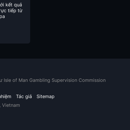
ới kết quả
ực tiếp từ
opa
hư Isle of Man Gambling Supervision Commission
nhiệm
Tác giả
Sitemap
, Vietnam