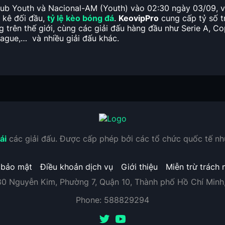
 Club Youth và Nacional-AM (Youth) vào 02:30 ngày 03/09, v
g kê đối đầu,
tỷ lệ kèo bóng đá
.
KeovipPro
cung cấp tỷ số tr
g trên thế giới, cùng các giải đấu hàng đầu như Serie A, C
ague,… và nhiều giải đấu khác.
ái
các giải đấu. Được cấp phép bởi các tổ chức quốc tế n
 bảo mật
Điều khoản dịch vụ
Giới thiệu
Miễn trừ trách 
80 Nguyễn Kim, Phường 7, Quận 10, Thành phố Hồ Chí Minh
Phone:
588829294