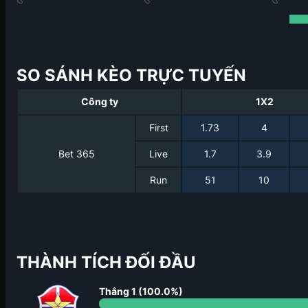
SO SÁNH KÈO TRỰC TUYẾN
Công ty
1X2
First
1.73
4
Bet 365
Live
1.7
3.9
Run
51
10
THÀNH TÍCH ĐỐI ĐẦU
Thắng
1
(
100.0
%)