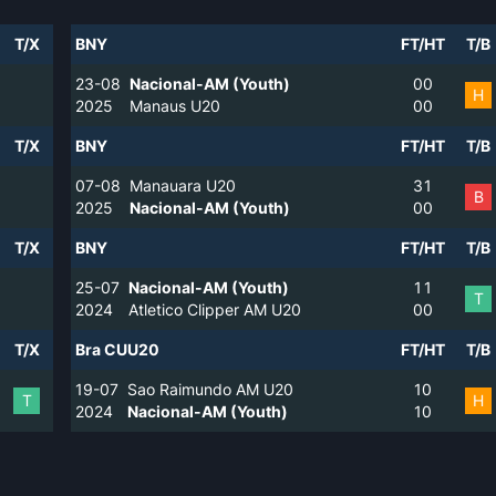
T/X
BNY
FT/HT
T/B
23-08
Nacional-AM (Youth)
0
0
H
2025
Manaus U20
0
0
T/X
BNY
FT/HT
T/B
07-08
Manauara U20
3
1
B
2025
Nacional-AM (Youth)
0
0
T/X
BNY
FT/HT
T/B
25-07
Nacional-AM (Youth)
1
1
T
2024
Atletico Clipper AM U20
0
0
T/X
Bra CUU20
FT/HT
T/B
19-07
Sao Raimundo AM U20
1
0
T
H
2024
Nacional-AM (Youth)
1
0