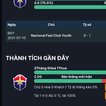
3.0
(
75.0
%)
B
Ngày
Chủ
Tỷ số
BNY
Nacional Fast Club Youth
3
-
1
2021-07-10
THÀNH TÍCH GẦN ĐÂY
3
Thắng
0
Hoà
1
Thua
2.00
Bàn thắng mỗi trận
Chủ
0
Hoà
0
Khách
1
Tỷ lệ thắng kèo
0
%
Tài
1
H
0
Xỉu
0
TL tài
100
%