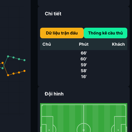
Chi tiết
Dữ liệu trận đấu
Thống kê cầu thủ
Chủ
Phút
Khách
66'
60'
59'
58'
16'
Đội hình