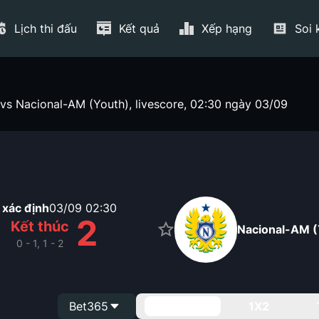
Lịch thi đấu
Kết quả
Xếp hạng
Soi 
 vs Nacional-AM (Youth), livescore, 02:30 ngày 03/09
xác định
03/09
02:30
1
2
Kết thúc
Nacional-AM (
0 - 1, 1 - 2
Bet365
Handicap
1X2