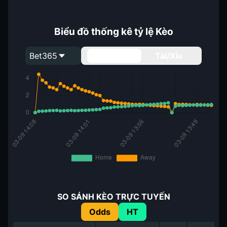
Biểu đồ thống kê tỷ lệ Kèo
Bet365
Handicap
Tài/Xỉu
SO SÁNH KÈO TRỰC TUYẾN
Odds
HT