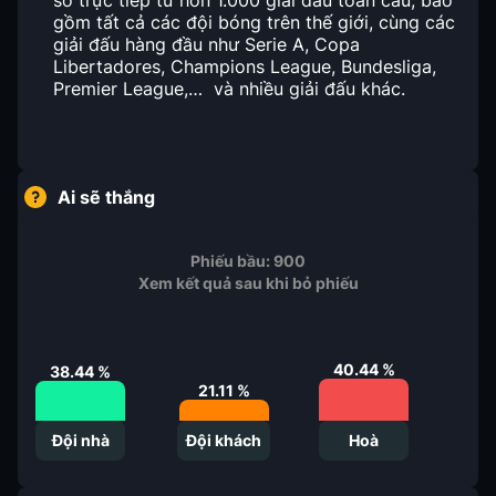
số trực tiếp từ hơn 1.000 giải đấu toàn cầu, bao
gồm tất cả các đội bóng trên thế giới, cùng các
giải đấu hàng đầu như Serie A, Copa
Libertadores, Champions League, Bundesliga,
Premier League,… và nhiều giải đấu khác.
Ai sẽ thắng
Phiếu bầu:
900
Xem kết quả sau khi bỏ phiếu
40.44
%
38.44
%
21.11
%
Đội nhà
Đội khách
Hoà