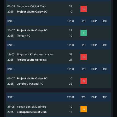
03-08
Singapore Cricket Club
5
3
B
2025
Project Vaults Oxley SC
1
0
SNFL
FT/HT
T/B
DHP
T/X
20-07
Project Vaults Oxley SC
2
1
T
2025
Tengah FC
1
0
SNFL
FT/HT
T/B
DHP
T/X
13-07
Singapore Khalsa Association
3
1
B
2025
Project Vaults Oxley SC
2
1
SNFL
FT/HT
T/B
DHP
T/X
06-07
Project Vaults Oxley SC
1
0
B
2025
Jungfrau Punggol FC
3
2
SNFL
FT/HT
T/B
DHP
T/X
31-08
Yishun Sentek Mariners
1
0
H
2025
Singapore Cricket Club
1
1