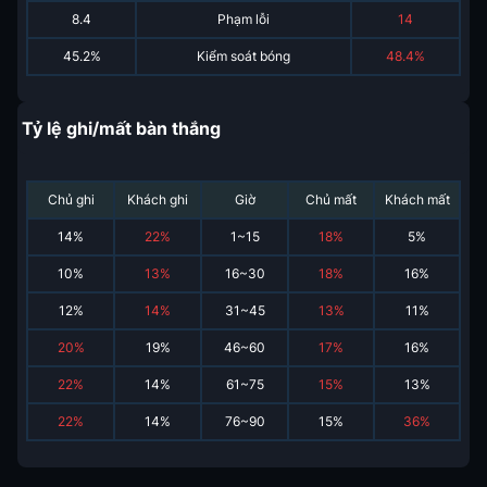
8.4
Phạm lỗi
14
45.2%
Kiểm soát bóng
48.4%
Tỷ lệ ghi/mất bàn thắng
Chủ ghi
Khách ghi
Giờ
Chủ mất
Khách mất
14
%
22
%
1~15
18
%
5
%
10
%
13
%
16~30
18
%
16
%
12
%
14
%
31~45
13
%
11
%
20
%
19
%
46~60
17
%
16
%
22
%
14
%
61~75
15
%
13
%
22
%
14
%
76~90
15
%
36
%