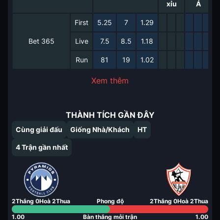
xỉu
Á
First
5.25
7
1.29
Bet 365
Live
7.5
8.5
1.18
Run
81
19
1.02
Xem thêm
THÀNH TÍCH GẦN ĐÂY
Cùng giải đấu
Giống Nhà/Khách
HT
4
Trận gần nhất
2
Thắng
0
Hoà
2
Thua
Phong độ
2
Thắng
0
Hoà
2
Thua
1.00
Bàn thắng mỗi trận
1.00