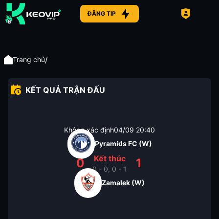
ĐĂNG TIP
/
Trang chủ
KẾT QUẢ TRẬN ĐẤU
Không xác định
04/09
20:40
Pyramids FC (W)
Kết thúc
0
1
0 - 0, 0 - 1
Zamalek (W)