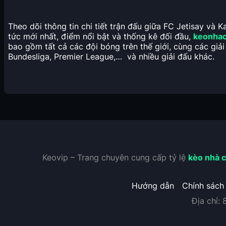
Theo dõi thông tin chi tiết trận đấu giữa FC Jetisay và Ka
tức mới nhất, điểm nổi bật và thống kê đối đầu,
keonhac
bao gồm tất cả các đội bóng trên thế giới, cùng các gi
Bundesliga, Premier League,… và nhiều giải đấu khác.
Keovip – Trang chuyên cung cấp tỷ lệ
kèo nhà c
Hướng dẫn
Chính sách
Địa chỉ: