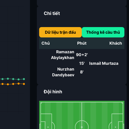
Chi tiết
Dữ liệu trận đấu
Thống kê cầu thủ
Chủ
Phút
Khách
Ramazan
90+2'
Abylaykhan
15'
Ismail Murtaza
Nurzhan
8'
Dandybaev
Đội hình