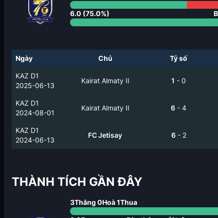
6.0
(
75.0
%)
B
Ngày
Chủ
Tỷ số
KAZ D1
Kairat Almaty II
1
-
0
2025-06-13
KAZ D1
Kairat Almaty II
6
-
4
2024-08-01
KAZ D1
FC Jetisay
6
-
2
2024-06-13
THÀNH TÍCH GẦN ĐÂY
3
Thắng
0
Hoà
1
Thua