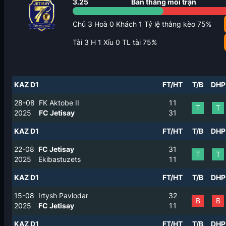
3.25
Bàn thắng mỗi trận
Chủ
3
Hoà
0
Khách
1
Tỷ lệ thắng kèo
75
%
Tài
3
H
1
Xỉu
0
TL tài
75
%
KAZ D1
FT/HT
T/B
DHP
28-08
FK Aktobe II
1
1
T
T
2025
FC Jetisay
3
1
KAZ D1
FT/HT
T/B
DHP
22-08
FC Jetisay
3
1
T
T
2025
Ekibastuzets
1
1
KAZ D1
FT/HT
T/B
DHP
15-08
Irtysh Pavlodar
3
2
B
B
2025
FC Jetisay
1
1
KAZ D1
FT/HT
T/B
DHP