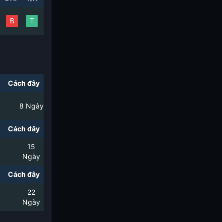
B
T
Cách đây
8
Ngày
Cách đây
15
Ngày
Cách đây
22
Ngày