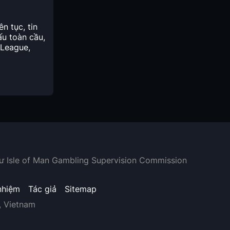
n tục, tin
ấu toàn cầu,
 League,
hư Isle of Man Gambling Supervision Commission
nhiệm
Tác giả
Sitemap
, Vietnam