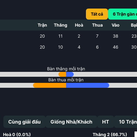
Tất cả
6
Trận gần 
Trận
Thắng
Hoà
Thua
Vào
Bạ
20
11
2
7
38
23
20
10
4
6
46
30
Bàn thắng mỗi trận
Bàn thua mỗi trận
Cùng giải đấu
Giống Nhà/Khách
HT
10
Trận
Hoà
0
(
0.0
%)
Thắng
2
(
66.7
%)