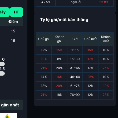
42.5%
Phạm lỗi
53.8%
đây
HT
Tỷ lệ ghi/mất bàn thắng
i
Điểm
15
Khách
Khách
Chủ ghi
Giờ
Chủ mất
16
ghi
mất
12
%
15
%
1~15
15
%
10
%
10
%
8
%
16~30
17
%
10
%
0
21
%
20
%
31~45
17
%
25
%
1.5
14
%
16
%
46~60
25
%
10
%
18
%
20
%
61~75
12
%
19
%
21
%
18
%
76~90
12
%
23
%
 gần nhất