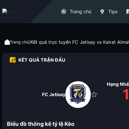
Trang chủ
Tips
/
Kết quả trực tuyến FC Jetisay vs Kairat Almat
Trang chủ
KẾT QUẢ TRẬN ĐẤU
Hạng Nhấ
FC Jetisay
Biểu đồ thống kê tỷ lệ Kèo