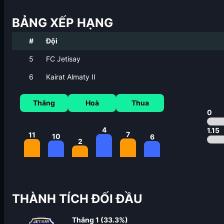
BẢNG XẾP HẠNG
#
Đội
5
FC Jetisay
6
Kairat Almaty II
Thắng
Hoà
Thua
0
4
1.15
7
11
10
6
2
THÀNH TÍCH ĐỐI ĐẦU
Thắng
1
(
33.3
%)