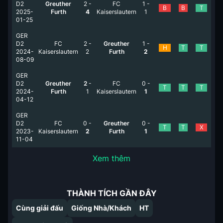
D2
Greuther
2
-
FC
1
-
B
B
T
2025-
Furth
4
Kaiserslautern
1
01-25
GER
D2
FC
2
-
Greuther
1
-
H
T
T
2024-
Kaiserslautern
2
Furth
2
08-09
GER
D2
Greuther
2
-
FC
0
-
T
T
T
2024-
Furth
1
Kaiserslautern
1
04-12
GER
D2
FC
0
-
Greuther
0
-
T
T
X
2023-
Kaiserslautern
2
Furth
1
11-04
Xem thêm
THÀNH TÍCH GẦN ĐÂY
Cùng giải đấu
Giống Nhà/Khách
HT