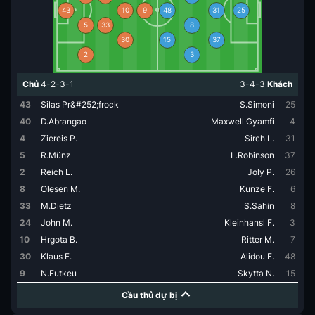
43
10
9
48
31
25
5
33
8
30
15
37
2
3
Chủ
4-2-3-1
3-4-3
Khách
43
Silas Pr&#252;frock
S.Simoni
25
40
D.Abrangao
Maxwell Gyamfi
4
4
Ziereis P.
Sirch L.
31
5
R.Münz
L.Robinson
37
2
Reich L.
Joly P.
26
8
Olesen M.
Kunze F.
6
33
M.Dietz
S.Sahin
8
24
John M.
Kleinhansl F.
3
10
Hrgota B.
Ritter M.
7
30
Klaus F.
Alidou F.
48
9
N.Futkeu
Skytta N.
15
Cầu thủ dự bị