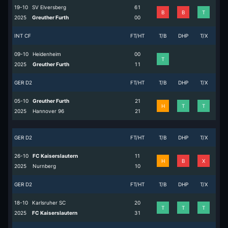
19-10
SV Elversberg
6
1
B
B
T
2025
Greuther Furth
0
0
INT CF
FT/HT
T/B
DHP
T/X
09-10
Heidenheim
0
0
T
2025
Greuther Furth
1
1
GER D2
FT/HT
T/B
DHP
T/X
05-10
Greuther Furth
2
1
H
T
T
2025
Hannover 96
2
1
GER D2
FT/HT
T/B
DHP
T/X
26-10
FC Kaiserslautern
1
1
H
B
X
2025
Nurnberg
1
0
GER D2
FT/HT
T/B
DHP
T/X
18-10
Karlsruher SC
2
0
T
T
T
2025
FC Kaiserslautern
3
1