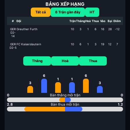
BẢNG XẾP HẠNG
Tất cả
6
Trận gần đây
HT
#
Đội
Trận
Thắng
Hoà
Thua
Vào
Bại
Điểm
GER
Greuther Furth
10
3
1
6
16
28
-12
D2-
14
GER
FC Kaiserslautern
10
6
1
3
19
12
7
D2-5
Thắng
Hoà
Thua
6
6
1
1
3
3
0
Bàn thắng mỗi trận
0
2.8
Bàn thua mỗi trận
1.2