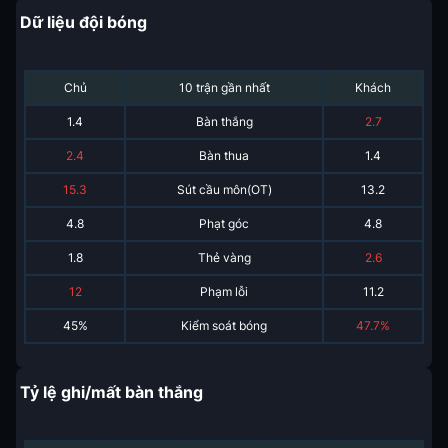
Dữ liệu đội bóng
Chủ
10 trận gần nhất
Khách
1.4
Bàn thắng
2.7
2.4
Bàn thua
1.4
15.3
Sút cầu môn(OT)
13.2
4.8
Phạt góc
4.8
1.8
Thẻ vàng
2.6
12
Phạm lỗi
11.2
45%
Kiểm soát bóng
47.7%
Tỷ lệ ghi/mất bàn thắng