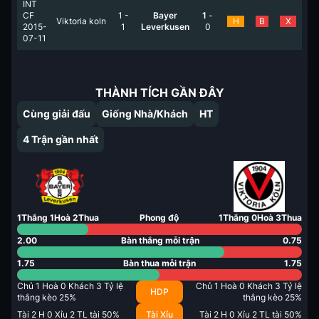
INT
CF
1
-
Bayer
1
-
Viktoria koln
H
B
X
2015-
1
Leverkusen
0
07-11
THÀNH TÍCH GẦN ĐÂY
Cùng giải đấu
Giống Nhà/Khách
HT
4
Trận gần nhất
1
Thắng
1
Hoà
2
Thua
Phong độ
1
Thắng
0
Hoà
3
Thua
2.00
Bàn thắng mỗi trận
0.75
1.75
Bàn thua mỗi trận
1.75
Chủ
1
Hoà
0
Khách
3
Tỷ lệ
Chủ
1
Hoà
0
Khách
3
Tỷ lệ
HDP
thắng kèo
25
%
thắng kèo
25
%
Tài
2
H
0
Xỉu
2
TL tài
50
%
Tài Xỉu
Tài
2
H
0
Xỉu
2
TL tài
50
%