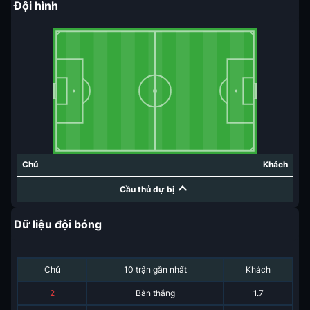
Đội hình
Chủ
Khách
Cầu thủ dự bị
Dữ liệu đội bóng
Chủ
10 trận gần nhất
Khách
2
Bàn thắng
1.7