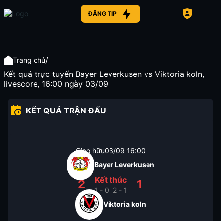
ĐĂNG TIP
/
Trang chủ
Kết quả trực tuyến Bayer Leverkusen vs Viktoria koln,
livescore, 16:00 ngày 03/09
KẾT QUẢ TRẬN ĐẤU
Giao hữu
03/09
16:00
Bayer Leverkusen
Kết thúc
2
1
1 - 0, 2 - 1
Viktoria koln