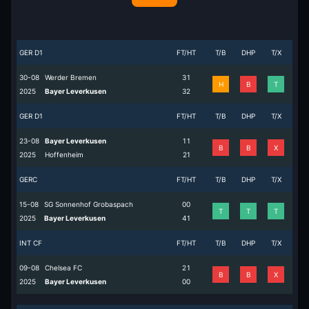
GER D1
FT/HT
T/B
DHP
T/X
30-08
Werder Bremen
3
1
H
B
T
2025
Bayer Leverkusen
3
2
GER D1
FT/HT
T/B
DHP
T/X
23-08
Bayer Leverkusen
1
1
B
B
X
2025
Hoffenheim
2
1
GERC
FT/HT
T/B
DHP
T/X
15-08
SG Sonnenhof Grobaspach
0
0
T
T
T
2025
Bayer Leverkusen
4
1
INT CF
FT/HT
T/B
DHP
T/X
09-08
Chelsea FC
2
1
B
B
X
2025
Bayer Leverkusen
0
0