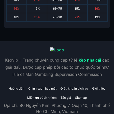
16
%
15
%
61~75
15
%
19
%
18
%
25
%
76~90
22
%
19
%
Keovip – Trang chuyên cung cấp tỷ lệ
kèo nhà cái
các
giải đấu. Được cấp phép bởi các tổ chức quốc tế như
Isle of Man Gambling Supervision Commission
Hướng dẫn
Chính sách bảo mật
Điều khoản dịch vụ
Giới thiệu
Miễn trừ trách nhiệm
Tác giả
Sitemap
Địa chỉ:
80 Nguyễn Kim, Phường 7, Quận 10, Thành phố
Hồ Chí Minh, Vietnam