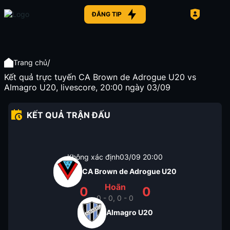
ĐĂNG TIP
/
Trang chủ
Kết quả trực tuyến CA Brown de Adrogue U20 vs
Almagro U20, livescore, 20:00 ngày 03/09
KẾT QUẢ TRẬN ĐẤU
Không xác định
03/09
20:00
CA Brown de Adrogue U20
Hoãn
0
0
0 - 0, 0 - 0
Almagro U20