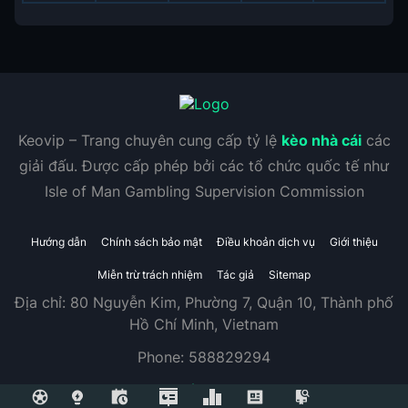
Keovip – Trang chuyên cung cấp tỷ lệ
kèo nhà cái
các
giải đấu. Được cấp phép bởi các tổ chức quốc tế như
Isle of Man Gambling Supervision Commission
Hướng dẫn
Chính sách bảo mật
Điều khoản dịch vụ
Giới thiệu
Miễn trừ trách nhiệm
Tác giả
Sitemap
Địa chỉ:
80 Nguyễn Kim, Phường 7, Quận 10, Thành phố
Hồ Chí Minh, Vietnam
Phone:
588829294