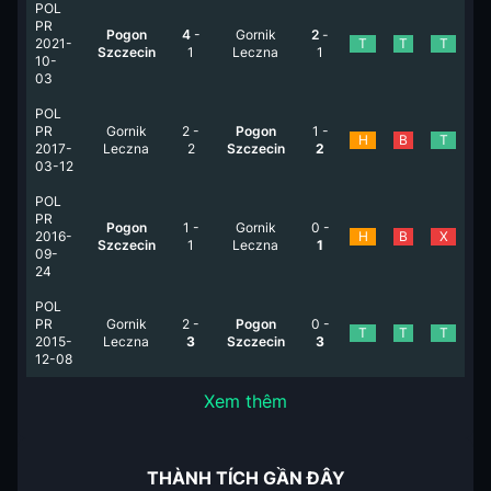
POL
PR
Pogon
4
-
Gornik
2
-
2021-
T
T
T
Szczecin
1
Leczna
1
10-
03
POL
PR
Gornik
2
-
Pogon
1
-
H
B
T
2017-
Leczna
2
Szczecin
2
03-12
POL
PR
Pogon
1
-
Gornik
0
-
2016-
H
B
X
Szczecin
1
Leczna
1
09-
24
POL
PR
Gornik
2
-
Pogon
0
-
T
T
T
2015-
Leczna
3
Szczecin
3
12-08
Xem thêm
THÀNH TÍCH GẦN ĐÂY