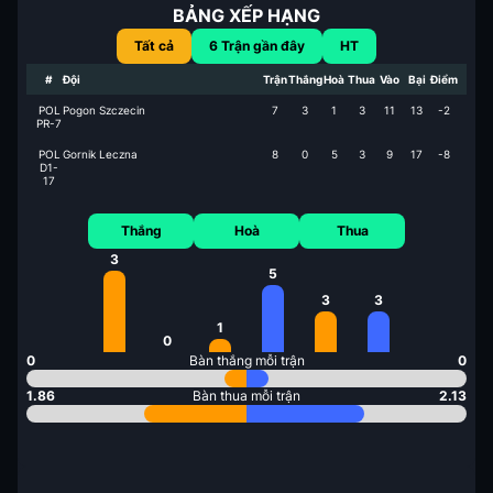
BẢNG XẾP HẠNG
Tất cả
6
Trận gần đây
HT
#
Đội
Trận
Thắng
Hoà
Thua
Vào
Bại
Điểm
POL
Pogon Szczecin
7
3
1
3
11
13
-2
PR-7
POL
Gornik Leczna
8
0
5
3
9
17
-8
D1-
17
Thắng
Hoà
Thua
3
5
3
3
1
0
0
Bàn thắng mỗi trận
0
1.86
Bàn thua mỗi trận
2.13