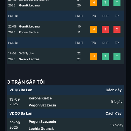
H
T
T
2025
Gornik Leczna
2
0
POL D1
FT/HT
T/B
DHP
T/X
22-08
Gornik Leczna
1
0
H
B
X
2025
Pogon Siedlce
1
1
POL D1
FT/HT
T/B
DHP
T/X
17-08
GKS Tychy
2
2
H
T
T
2025
Gornik Leczna
2
1
3 TRẬN SẮP TỚI
VĐQG Ba Lan
Cách đây
Korona Kielce
13-09
9
Ngày
2025
Pogon Szczecin
VĐQG Ba Lan
Cách đây
Pogon Szczecin
20-09
16
Ngày
2025
Lechia Gdansk