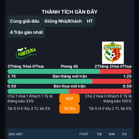
THÀNH TÍCH GẦN ĐÂY
Cùng giải đấu
Giống Nhà/Khách
HT
4
Trận gần nhất
3
Thắng
1
Hoà
0
Thua
Phong độ
2
Thắng
2
Hoà
0
Thua
2.75
Bàn thắng mỗi trận
1.25
0.50
Bàn thua mỗi trận
0.50
Chủ
1
Hoà
1
Khách
1
Tỷ lệ
Chủ
2
Hoà
0
Khách
0
Tỷ lệ
HDP
thắng kèo
33
%
thắng kèo
100
%
Tài
0
H
0
Xỉu
3
TL tài
0
%
Tài Xỉu
Tài
0
H
0
Xỉu
2
TL tài
0
%
DEN WD1
FT/HT
T/B
DHP
T/X