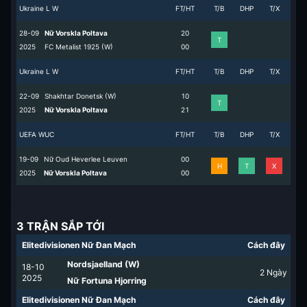
Ukraine L W
FT/HT
T/B
DHP
T/X
28-09
Nữ Vorskla Poltava
2
0
T
2025
FC Metalist 1925 (W)
0
0
Ukraine L W
FT/HT
T/B
DHP
T/X
22-09
Shakhtar Donetsk (W)
1
0
T
2025
Nữ Vorskla Poltava
2
1
UEFA WUC
FT/HT
T/B
DHP
T/X
19-09
Nữ Oud Heverlee Leuven
0
0
H
T
X
2025
Nữ Vorskla Poltava
0
0
3 TRẬN SẮP TỚI
Elitedivisionen Nữ Đan Mạch
Cách đây
Nordsjaelland (W)
18-10
2
Ngày
2025
Nữ Fortuna Hjorring
Elitedivisionen Nữ Đan Mạch
Cách đây