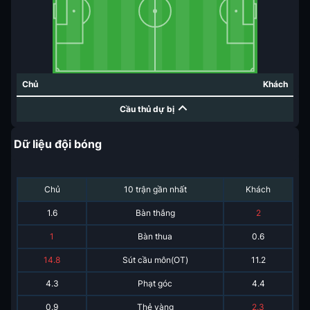
Chủ
Khách
Cầu thủ dự bị
Dữ liệu đội bóng
Chủ
10 trận gần nhất
Khách
1.6
Bàn thắng
2
1
Bàn thua
0.6
14.8
Sút cầu môn(OT)
11.2
4.3
Phạt góc
4.4
0.9
Thẻ vàng
2.3