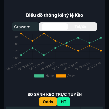
Biểu đồ thống kê tỷ lệ Kèo
Crown
Handicap
Tài/Xỉu
SO SÁNH KÈO TRỰC TUYẾN
Odds
HT